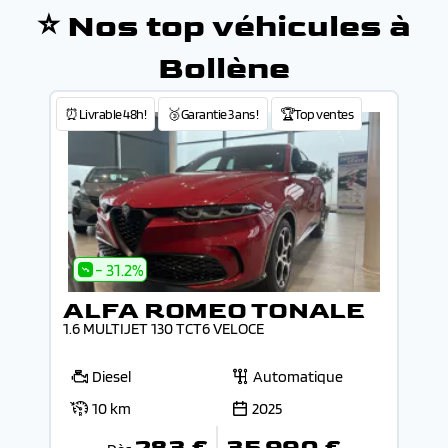
⭐ Nos top véhicules à
Bollène
⏰Livrable 48h!
🥉Garantie 3 ans !
🏆Top ventes
- 31.2%
ALFA ROMEO TONALE
1.6 MULTIJET 130 TCT6 VELOCE
Diesel
Automatique
10 km
2025
283 €
35 990 €