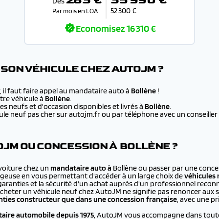
Dès
52 300 €
Par mois en LOA
Economisez
16 310 €
SON VÉHICULE CHEZ AUTOJM ?
 il faut faire appel au mandataire auto à
Bollène
!
re véhicule à
Bollène
.
s neufs et d'occasion disponibles et livrés à
Bollène
.
e neuf pas cher sur autojm.fr ou par téléphone avec un conseiller au
JM OU CONCESSION À BOLLÈNE ?
 voiture chez un
mandataire auto à
Bollène ou passer par une conces
ageuse en vous permettant d'accéder à un large choix de
véhicules 
 garanties et la sécurité d'un achat auprès d'un professionnel recon
cheter un véhicule neuf chez AutoJM ne signifie pas renoncer aux 
ties constructeur que dans une concession française
, avec une p
aire automobile depuis 1975
, AutoJM vous accompagne dans toutes