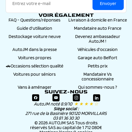
Envoyer
VOIR ÉGALEMENT
FAQ - Questions/réponses
Livraison à domicile en France
Guide d'utilisation
Mandataire auto France
Destockage voiture neuve
Devenez ambassadeur
AutoJM !
AutoJM dans la presse
Véhicules d'occasion
Voitures propres
Garage auto Belfort
🚗Occasions sélection qualité
Petits prix
Voitures pour séniors
Mandataire Vs
concessionnaire
Vans à aménager
Qui sommes-nous ?
SUIVEZ-NOUS
AutoJM noté 8.9/10
★ ★ ★ ★ ☆
Siège social :
271 rue de la Basinière 90120 MORVILLARS
03 81 36 30 30
© 2026 AUTOJM SAS Tous droits
réservés SAS au capital de 1 712 080€