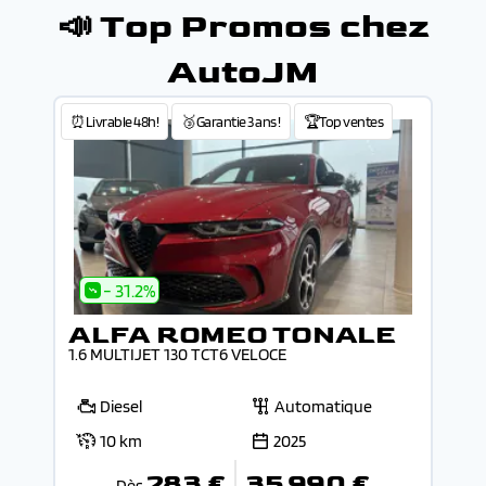
📣 Top Promos chez
AutoJM
⏰Livrable 48h!
🥉Garantie 3 ans !
🏆Top ventes
- 31.2%
ALFA ROMEO TONALE
1.6 MULTIJET 130 TCT6 VELOCE
Diesel
Automatique
10 km
2025
283 €
35 990 €
Dès