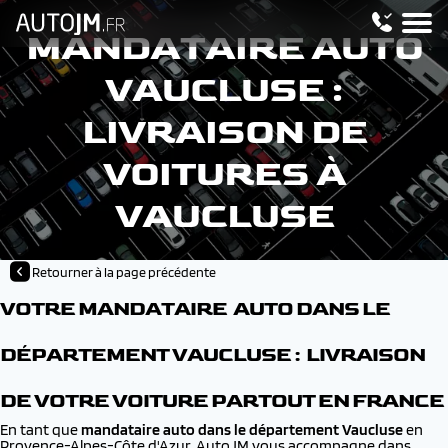
MANDATAIRE AUTO
VAUCLUSE :
LIVRAISON DE
VOITURES À
VAUCLUSE
Retourner à la page précédente
VOTRE MANDATAIRE AUTO DANS LE
DÉPARTEMENT VAUCLUSE : LIVRAISON
DE VOTRE VOITURE PARTOUT EN FRANCE
En tant que
mandataire auto dans le département Vaucluse
en
Provence-Alpes-Côte d'Azur, AutoJM vous accompagne dans