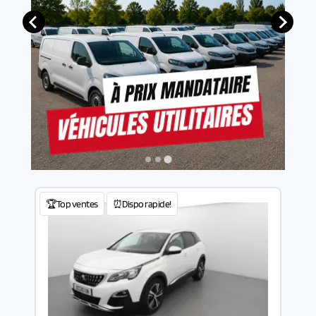
🏆Top ventes
⏰Dispo rapide!