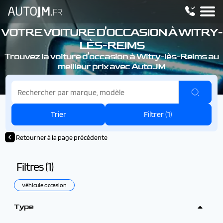
VOTRE VOITURE D'OCCASION À WITRY-
LÈS-REIMS
Trouvez la voiture d'occasion à Witry-lès-Reims au
meilleur prix avec AutoJM
Trier
Filtrer (
1
)
Retourner à la page précédente
Filtres (
1
)
Véhicule occasion
Type