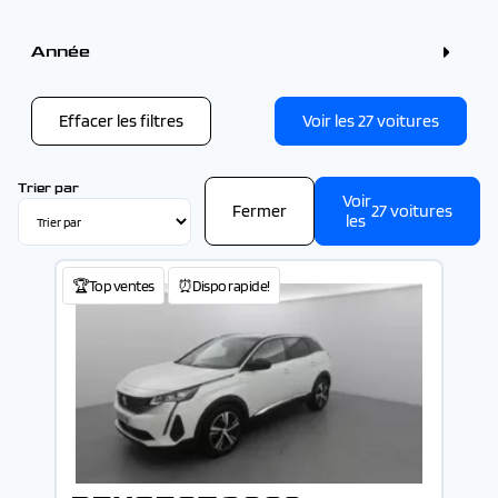
Couleur
Gris (9)
Année
Blanc (6)
Bleu (5)
Année
Noir (4)
Rouge (2)
Effacer les filtres
Voir les
27
voitures
Vert (1)
-
Trier par
Voir
Fermer
27
voitures
les
🏆Top ventes
⏰Dispo rapide!