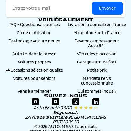
cartographie, écrans multifonctions...).
- Le kit sécurité (gilet de secours et triangle de
Envoyer
présignalisation).
- L’envoi à votre domicile des plaques
VOIR ÉGALEMENT
minéralogiques définitives frappées de votre
FAQ - Questions/réponses
Livraison à domicile en France
numéro d’immatriculation.
Guide d'utilisation
Mandataire auto France
>
Gravage des vitres : 99€
, Auto JM procédera au
gravage des vitres du véhicule et à son
Destockage voiture neuve
Devenez ambassadeur
enregistrement au fichier informatique ARGOS
AutoJM !
pour une durée de 6 ans.
Le mandant bénéficiera du remboursement de sa
AutoJM dans la presse
Véhicules d'occasion
franchise assurance (à hauteur de 500€) en cas
Voitures propres
Garage auto Belfort
d’accident et du remboursement « valeur à neuf »
durant 1 an, renouvelable, ainsi que d’autres
🚗Occasions sélection qualité
Petits prix
avantages -
détails et conditions sur notre page
Voitures pour séniors
Mandataire Vs
>
Préparation esthétique céramique : 299€
, Si
concessionnaire
l’entretien d’une voiture est essentiel à son bon
fonctionnement, maintenir l’éclat et la haute
Vans à aménager
Qui sommes-nous ?
brillance de la carrosserie permet avant tout de
SUIVEZ-NOUS
conserver un aspect extérieur neuf à long terme
-
détails et conditions sur notre page
AutoJM noté 8.9/10
★ ★ ★ ★ ☆
Siège social :
271 rue de la Basinière 90120 MORVILLARS
03 81 36 30 30
© 2026 AUTOJM SAS Tous droits