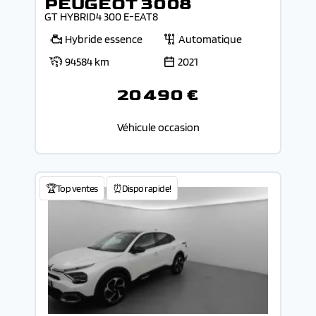
PEUGEOT 3008
GT HYBRID4 300 E-EAT8
Hybride essence
Automatique
94584 km
2021
20 490 €
Véhicule occasion
🏆Top ventes
⏰Dispo rapide!