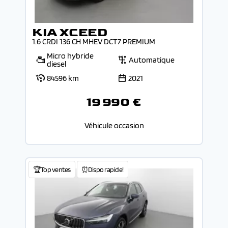
KIA XCEED
1.6 CRDI 136 CH MHEV DCT7 PREMIUM
Micro hybride
Automatique
diesel
84596 km
2021
19 990 €
Véhicule occasion
🏆Top ventes
⏰Dispo rapide!