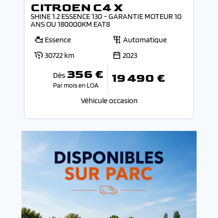
CITROEN C4 X
SHINE 1.2 ESSENCE 130 - GARANTIE MOTEUR 10
ANS OU 180000KM EAT8
Essence
Automatique
30722 km
2023
356 €
Dès
19 490 €
Par mois en LOA
Véhicule occasion