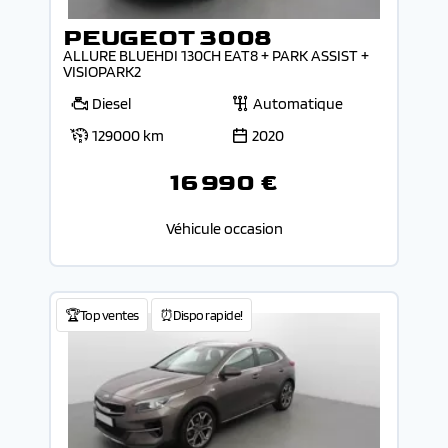
PEUGEOT 3008
ALLURE BLUEHDI 130CH EAT8 + PARK ASSIST +
VISIOPARK2
Diesel
Automatique
129000 km
2020
16 990 €
Véhicule occasion
🏆Top ventes
⏰Dispo rapide!