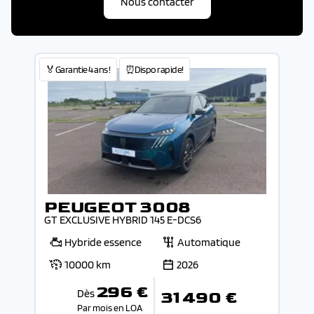
Nous contacter
🏅Garantie 4 ans !
⏰Dispo rapide!
PEUGEOT 3008
GT EXCLUSIVE HYBRID 145 E-DCS6
Hybride essence
Automatique
10000 km
2026
296 €
Dès
31 490 €
Par mois en LOA