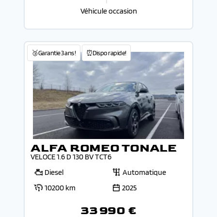
Véhicule occasion
🥉Garantie 3 ans !
⏰Dispo rapide!
ALFA ROMEO TONALE
VELOCE 1.6 D 130 BV TCT6
Diesel
Automatique
10200 km
2025
33 990 €