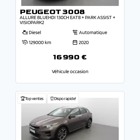
PEUGEOT 3008
ALLURE BLUEHDI 130CH EAT8 + PARK ASSIST +
VISIOPARK2
Diesel
Automatique
129000 km
2020
16 990 €
Véhicule occasion
🏆Top ventes
⏰Dispo rapide!