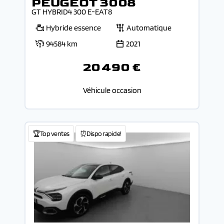
PEUGEOT 3008
GT HYBRID4 300 E-EAT8
Hybride essence
Automatique
94584 km
2021
20 490 €
Véhicule occasion
🏆Top ventes
⏰Dispo rapide!