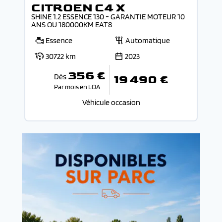
CITROEN C4 X
SHINE 1.2 ESSENCE 130 - GARANTIE MOTEUR 10
ANS OU 180000KM EAT8
Essence
Automatique
30722 km
2023
356 €
Dès
19 490 €
Par mois en LOA
Véhicule occasion