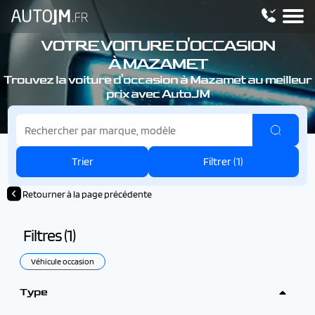
VOTRE VOITURE D'OCCASION
À MAZAMET
Trouvez la voiture d'occasion à Mazamet au meilleur
prix avec AutoJM
Trier
Filtrer (
1
)
Retourner à la page précédente
Filtres (
1
)
Véhicule occasion
Type