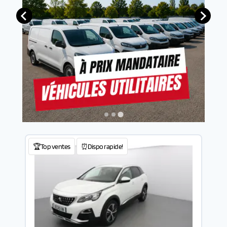
🏆Top ventes
⏰Dispo rapide!