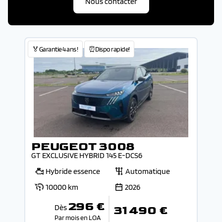
Nous contacter
🏅Garantie 4 ans !
⏰Dispo rapide!
PEUGEOT 3008
GT EXCLUSIVE HYBRID 145 E-DCS6
Hybride essence
Automatique
10000 km
2026
296 €
Dès
31 490 €
Par mois en LOA