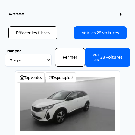
Couleur
Gris (9)
Année
Blanc (6)
Bleu (6)
Année
Noir (4)
Rouge (2)
Effacer les filtres
Voir les
28
voitures
Vert (1)
-
Trier par
Voir
Fermer
28
voitures
les
🏆Top ventes
⏰Dispo rapide!