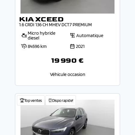
KIA XCEED
1.6 CRDI 136 CH MHEV DCT7 PREMIUM
Micro hybride
Automatique
diesel
84596 km
2021
19 990 €
Véhicule occasion
🏆Top ventes
⏰Dispo rapide!