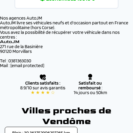
Nos agences AutoJM
AutoJM livre ses véhicules neufs et d'occasion partout en France
métropolitaine (hors Corse).
Vous avez la possibilité de récupérer votre véhicule dans nos
centres :
AutoJM
271 rue de la Basinière
90120 Morvillars
Tel : 0381363030
Mail :
[email protected]
Clients satisfaits :
Satisfait ou
8.9/10 sur avis garantis
remboursé
:
★ ★ ★ ★ ☆
14 jours ou 50km
Villes proches de
Vendôme
Blois : 30.363752906297265 km