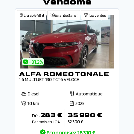
Vendôme
⏰Livrable 48h!
🥉Garantie 3 ans !
🏆Top ventes
- 31.2%
ALFA ROMEO TONALE
1.6 MULTIJET 130 TCT6 VELOCE
Diesel
Automatique
10 km
2025
283 €
35 990 €
Dès
52 300 €
Par mois en LOA
Economisez
16 310 €