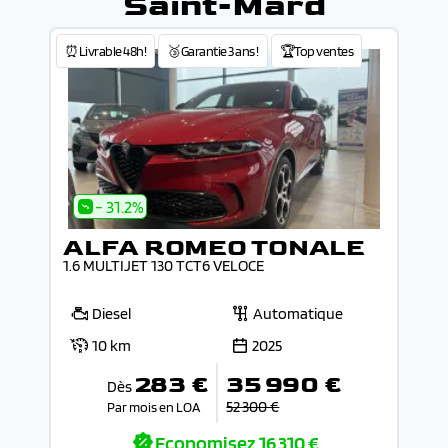
Saint-Mard
⏰Livrable 48h!
🥉Garantie 3 ans !
🏆Top ventes
- 31.2%
ALFA ROMEO TONALE
1.6 MULTIJET 130 TCT6 VELOCE
Diesel
Automatique
10 km
2025
283 €
35 990 €
Dès
52 300 €
Par mois en LOA
Economisez
16 310 €