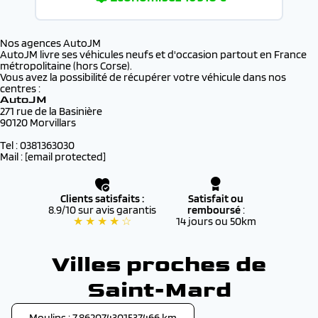
Nos agences AutoJM
AutoJM livre ses véhicules neufs et d'occasion partout en France
métropolitaine (hors Corse).
Vous avez la possibilité de récupérer votre véhicule dans nos
centres :
AutoJM
271 rue de la Basinière
90120 Morvillars
Tel : 0381363030
Mail :
[email protected]
Clients satisfaits :
Satisfait ou
8.9/10 sur avis garantis
remboursé
:
★ ★ ★ ★ ☆
14 jours ou 50km
Villes proches de
Saint-Mard
Moulins : 7.862074301537466 km