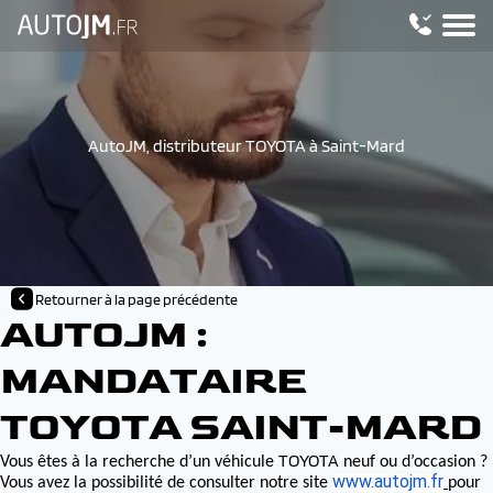
AutoJM, distributeur TOYOTA à Saint-Mard
Retourner à la page précédente
AUTOJM :
MANDATAIRE
TOYOTA SAINT-MARD
TOYOTA
Vous êtes à la recherche d’un véhicule
neuf ou d’occasion ?
www.autojm.fr
Vous avez la possibilité de consulter notre site
pour