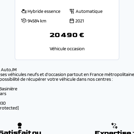
Hybride essence
Automatique
94584 km
2021
20 490 €
Véhicule occasion
s AutoJM
 ses véhicules neufs et d'occasion partout en France métropolitaine 
possibilité de récupérer votre véhicule dans nos centres :
 Basinière
lars
030
protected]
Satisfait ou
Expertise