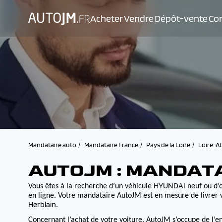
Acheter
Vendre
Dépôt-vente
Con
Mandataire auto
Mandataire France
Pays de la Loire
Loire-A
AUTOJM : MANDATA
HYUNDAI
Vous êtes à la recherche d’un véhicule
neuf ou d’o
en ligne. Votre mandataire AutoJM est en mesure de livrer v
Herblain
.
Concernant l’achat de votre voiture, AutoJM s’occupe de l’e