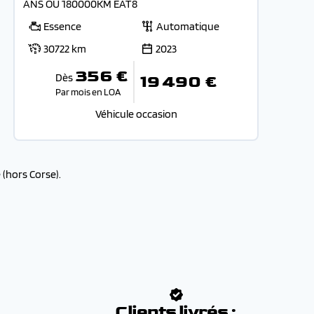
ANS OU 180000KM EAT8
Essence
Automatique
30722 km
2023
356 €
Dès
19 490 €
Par mois en LOA
Véhicule occasion
(hors Corse).
:
Clients livrés :