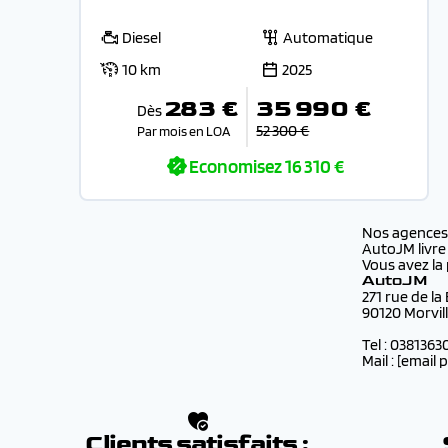
Diesel
Automatique
10 km
2025
283 €
35 990 €
Dès
52 300 €
Par mois en LOA
Economisez
16 310 €
Nos agence
AutoJM livre
Vous avez la 
AutoJM
271 rue de la
90120 Morvil
Tel : 0381363
Mail :
[email 
Clients satisfaits :