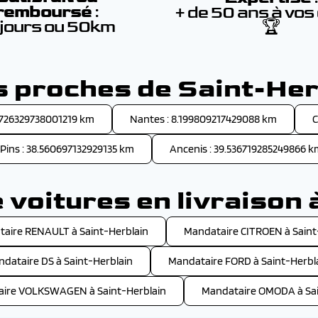
remboursé
:
+ de 50 ans à vos
 jours ou 50km
🏆
es proches de Saint-Her
.726329738001219 km
Nantes : 8.199809217429088 km
C
Pins : 38.560697132929135 km
Ancenis : 39.536719285249866 
voitures en livraison 
aire RENAULT à Saint-Herblain
Mandataire CITROEN à Saint
dataire DS à Saint-Herblain
Mandataire FORD à Saint-Herbl
ire VOLKSWAGEN à Saint-Herblain
Mandataire OMODA à Sai