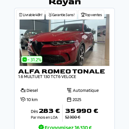
Royan
⏰Livrable 48h!
🥉Garantie 3 ans !
🏆Top ventes
- 31.2%
ALFA ROMEO TONALE
1.6 MULTIJET 130 TCT6 VELOCE
Diesel
Automatique
10 km
2025
283 €
35 990 €
Dès
52 300 €
Par mois en LOA
Economisez
16 310 €