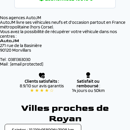
Nos agences AutoJM
AutoJM livre ses véhicules neufs et d'occasion partout en France
métropolitaine (hors Corse).
Vous avez la possibilité de récupérer votre véhicule dans nos
centres :
AutoJM
271 rue de la Basinière
90120 Morvillars
Tel : 0381363030
Mail :
[email protected]
Clients satisfaits :
Satisfait ou
8.9/10 sur avis garantis
remboursé
:
★ ★ ★ ★ ☆
14 jours ou 50km
Villes proches de
Royan
Saintes : 31.119495800647908 km