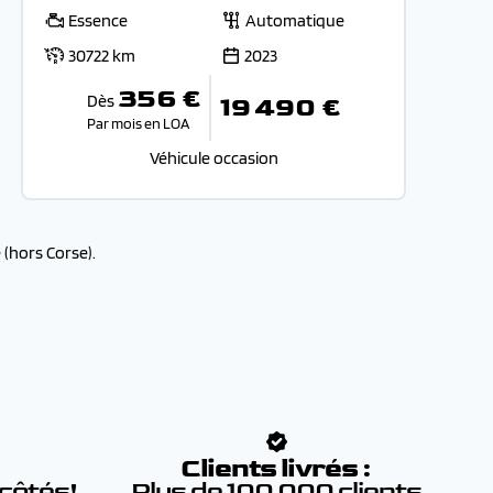
Essence
Automatique
30722 km
2023
356 €
Dès
19 490 €
Par mois en LOA
Véhicule occasion
(hors Corse).
:
Clients livrés :
 côtés!
Plus de 100 000 clients