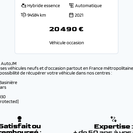
Hybride essence
Automatique
94584 km
2021
20 490 €
Véhicule occasion
s AutoJM
 ses véhicules neufs et d'occasion partout en France métropolitaine 
possibilité de récupérer votre véhicule dans nos centres :
 Basinière
lars
030
protected]
Satisfait ou
Expertise
remboursé
:
+ de 50 ans à vos