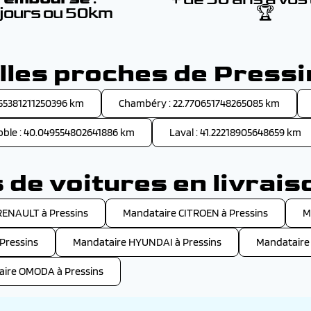
 jours ou 50km
🏆
lles proches de Press
.055381211250396 km
Chambéry : 22.770651748265085 km
ble : 40.049554802641886 km
Laval : 41.22218905648659 km
de voitures en livrais
RENAULT à Pressins
Mandataire CITROEN à Pressins
M
Pressins
Mandataire HYUNDAI à Pressins
Mandataire
ire OMODA à Pressins