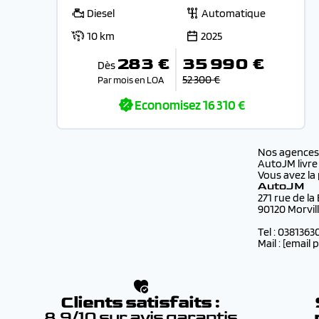
Diesel
Automatique
10 km
2025
283 €
35 990 €
Dès
52 300 €
Par mois en LOA
Economisez
16 310 €
Nos agence
AutoJM livre
Vous avez la 
AutoJM
271 rue de la
90120 Morvil
Tel : 0381363
Mail :
[email 
Clients satisfaits :
8.9/10 sur avis garantis