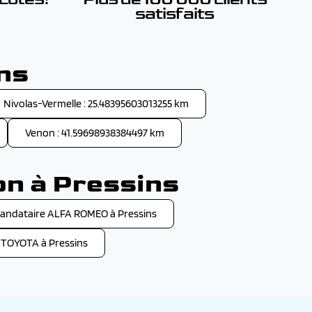
satisfaits
ins
Nivolas-Vermelle : 25.48395603013255 km
Venon : 41.59698938384497 km
on à Pressins
andataire ALFA ROMEO à Pressins
 TOYOTA à Pressins