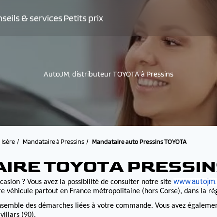
seils & services
Petits prix
AutoJM, distributeur TOYOTA à Pressins
Isère
Mandataire à Pressins
Mandataire auto Pressins TOYOTA
AIRE TOYOTA PRESSI
www.autojm.
casion ? Vous avez la possibilité de consulter notre site
e véhicule partout en France métropolitaine (hors Corse), dans la r
nsemble des démarches liées à votre commande. Vous avez également la
illars (90).