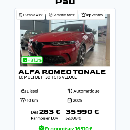
Pau
⏰Livrable 48h!
🥉Garantie 3 ans !
🏆Top ventes
- 31.2%
ALFA ROMEO TONALE
1.6 MULTIJET 130 TCT6 VELOCE
Diesel
Automatique
10 km
2025
283 €
35 990 €
Dès
52 300 €
Par mois en LOA
Economisez
16 310 €