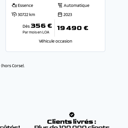
Essence
Automatique
30722 km
2023
356 €
Dès
19 490 €
Par mois en LOA
Véhicule occasion
(hors Corse).
:
Clients livrés :
 côtés!
Plus de 100 000 clients