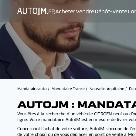
Acheter
Vendre
Dépôt-vente
Con
Mandataire auto
Mandataire France
Nouvelle-Aquitaine
Deu
AUTOJM : MANDATA
CITROEN
Vous êtes à la recherche d’un véhicule
neuf ou d’oc
ligne. Votre mandataire AutoJM est en mesure de livrer votr
Concernant l’achat de votre voiture, AutoJM s’occupe de l’e
de votre choix) ou de vous déplacer en point de vente à Morv