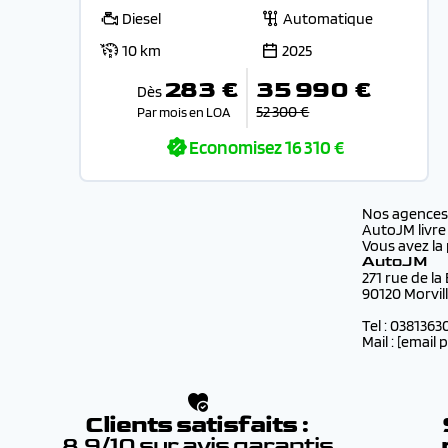
Diesel
Automatique
10 km
2025
283 €
35 990 €
Dès
52 300 €
Par mois en LOA
Economisez
16 310 €
Nos agence
AutoJM livre
Vous avez la 
AutoJM
271 rue de la
90120 Morvil
Tel : 0381363
Mail :
[email 
Clients satisfaits :
8.9/10 sur avis garantis