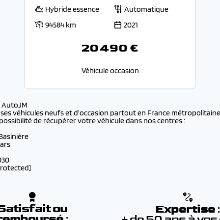
Hybride essence
Automatique
94584 km
2021
20 490 €
Véhicule occasion
s AutoJM
 ses véhicules neufs et d'occasion partout en France métropolitaine 
possibilité de récupérer votre véhicule dans nos centres :
 Basinière
lars
030
protected]
Satisfait ou
Expertise
remboursé
:
+ de 50 ans à vos