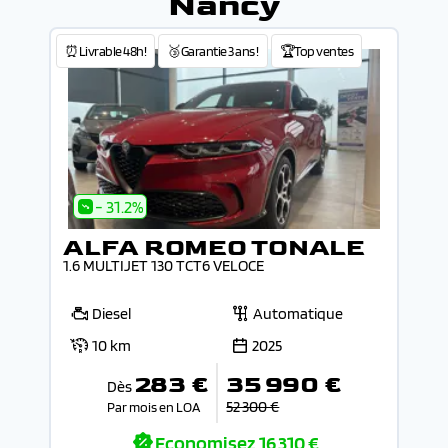
Nancy
⏰Livrable 48h!
🥉Garantie 3 ans !
🏆Top ventes
- 31.2%
ALFA ROMEO TONALE
1.6 MULTIJET 130 TCT6 VELOCE
Diesel
Automatique
10 km
2025
283 €
35 990 €
Dès
52 300 €
Par mois en LOA
Economisez
16 310 €