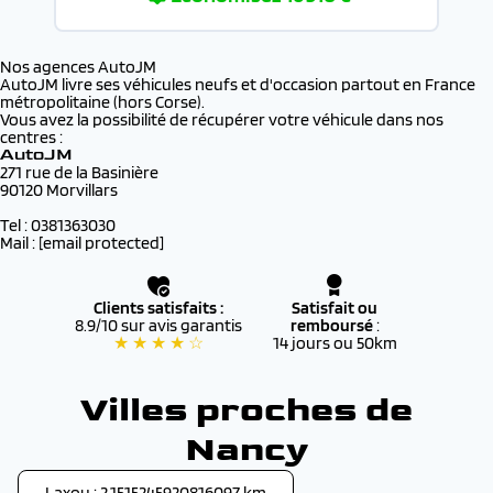
Nos agences AutoJM
AutoJM livre ses véhicules neufs et d'occasion partout en France
métropolitaine (hors Corse).
Vous avez la possibilité de récupérer votre véhicule dans nos
centres :
AutoJM
271 rue de la Basinière
90120 Morvillars
Tel : 0381363030
Mail :
[email protected]
Clients satisfaits :
Satisfait ou
8.9/10 sur avis garantis
remboursé
:
★ ★ ★ ★ ☆
14 jours ou 50km
Villes proches de
Nancy
Laxou : 2.1515245920816097 km