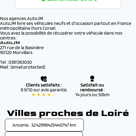
Nos agences AutoJM
AutoJM livre ses véhicules neufs et d'occasion partout en France
métropolitaine (hors Corse).
Vous avez la possibilité de récupérer votre véhicule dans nos
centres :
AutoJM
271 rue de la Basinière
90120 Morvillars
Tel : 0381363030
Mail :
[email protected]
Clients satisfaits :
Satisfait ou
8.9/10 sur avis garantis
remboursé
:
★ ★ ★ ★ ☆
14 jours ou 50km
Villes proches de Loiré
Ancenis : 32.42996425440747 km