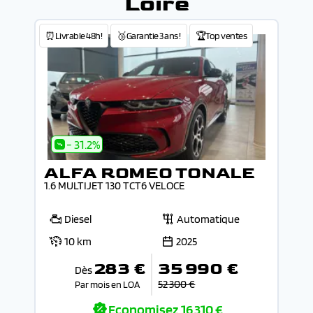
Loiré
⏰Livrable 48h!
🥉Garantie 3 ans !
🏆Top ventes
- 31.2%
ALFA ROMEO TONALE
1.6 MULTIJET 130 TCT6 VELOCE
Diesel
Automatique
10 km
2025
283 €
35 990 €
Dès
52 300 €
Par mois en LOA
Economisez
16 310 €