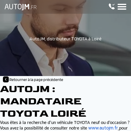
AutoJM, distributeur TOYOTA à Loiré
Retourner à la page précédente
AUTOJM :
MANDATAIRE
TOYOTA LOIRÉ
TOYOTA
Vous êtes à la recherche d’un véhicule
neuf ou d’occasion ?
www.autojm.fr
Vous avez la possibilité de consulter notre site
pour