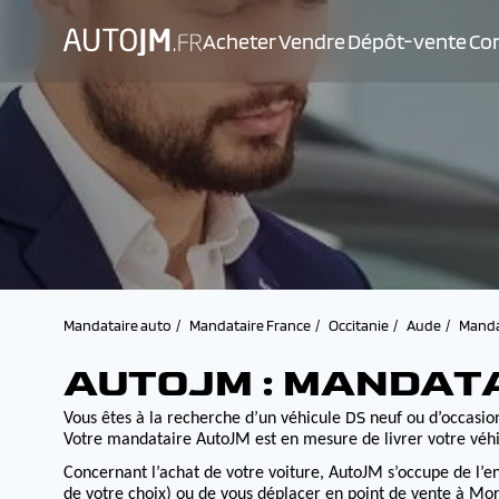
Acheter
Vendre
Dépôt-vente
Con
Mandataire auto
Mandataire France
Occitanie
Aude
Manda
AUTOJM : MANDATA
DS
Vous êtes à la recherche d’un véhicule
neuf ou d’occasion
Votre mandataire AutoJM est en mesure de livrer votre véhi
Concernant l’achat de votre voiture, AutoJM s’occupe de l’e
de votre choix) ou de vous déplacer en point de vente à Morv