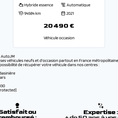
Hybride essence
Automatique
94584 km
2021
20 490 €
Véhicule occasion
s AutoJM
 ses véhicules neufs et d'occasion partout en France métropolitaine 
possibilité de récupérer votre véhicule dans nos centres :
 Basinière
lars
030
protected]
Satisfait ou
Expertise
remboursé
:
+ de 50 ans à vos