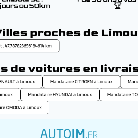
 jours ou 50km
🏆
illes proches de Limo
 : 47.787823656184614 km
 de voitures en livrai
ENAULT à Limoux
Mandataire CITROEN à Limoux
Mand
Limoux
Mandataire HYUNDAI à Limoux
Mandataire TO
ire OMODA à Limoux