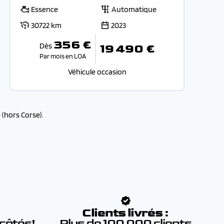
Essence
Automatique
30722 km
2023
356 €
Dès
19 490 €
Par mois en LOA
Véhicule occasion
(hors Corse).
:
Clients livrés :
 côtés!
Plus de 100 000 clients