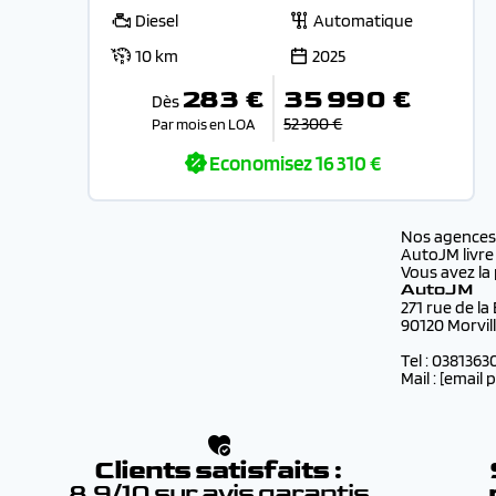
Diesel
Automatique
10 km
2025
283 €
35 990 €
Dès
52 300 €
Par mois en LOA
Economisez
16 310 €
Nos agence
AutoJM livre
Vous avez la 
AutoJM
271 rue de la
90120 Morvil
Tel : 0381363
Mail :
[email 
Clients satisfaits :
8.9/10 sur avis garantis