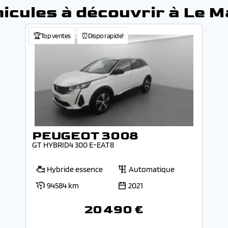
icules à découvrir à Le 
🏆Top ventes
⏰Dispo rapide!
PEUGEOT 3008
GT HYBRID4 300 E-EAT8
Hybride essence
Automatique
94584 km
2021
20 490 €