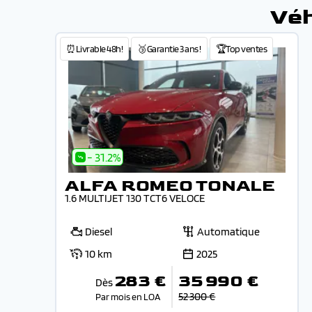
Véh
⏰Livrable 48h!
🥉Garantie 3 ans !
🏆Top ventes
- 31.2%
ALFA ROMEO TONALE
1.6 MULTIJET 130 TCT6 VELOCE
Diesel
Automatique
10 km
2025
283 €
35 990 €
Dès
52 300 €
Par mois en LOA