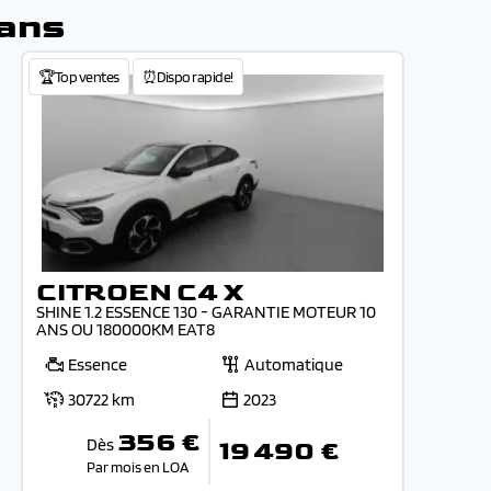
Mans
🏆Top ventes
⏰Dispo rapide!
CITROEN C4 X
SHINE 1.2 ESSENCE 130 - GARANTIE MOTEUR 10
ANS OU 180000KM EAT8
Essence
Automatique
30722 km
2023
356 €
Dès
19 490 €
Par mois en LOA