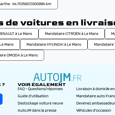
Sarthe : 44.70356013300884 km
de voitures en livrai
RENAULT à Le Mans
Mandataire CITROEN à Le Mans
M
 Le Mans
Mandataire HYUNDAI à Le Mans
Mandataire
aire OMODA à Le Mans
 ?
VOIR ÉGALEMENT
autojm.fr
FAQ - Questions/réponses
Livraison à domicile e
Guide d'utilisation
Mandataire auto Fran
Destockage voiture neuve
Devenez ambassadeur
AutoJM dans la presse
Véhicules d'occasion