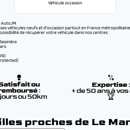
Véhicule occasion
s AutoJM
 ses véhicules neufs et d'occasion partout en France métropolitaine 
possibilité de récupérer votre véhicule dans nos centres :
 Basinière
lars
030
protected]
Satisfait ou
Expertise
remboursé
:
+ de 50 ans à vos
 jours ou 50km
🏆
illes proches de Le Ma