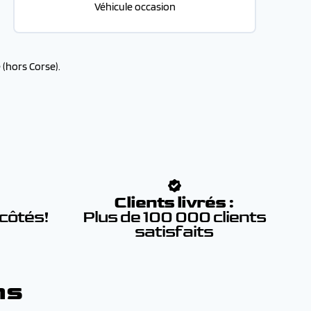
Véhicule occasion
(hors Corse).
:
Clients livrés :
 côtés!
Plus de 100 000 clients
satisfaits
ns