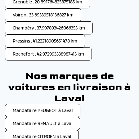
Grenoble : 20.891764825875185 km
Voiron : 33.69539518136827 km
Chambéry : 37.997893426066355 km
Pressins : 41.22218905651478 km
Rochefort : 42.972993338987415 km
Nos marques de
voitures en livraison à
Laval
Mandataire PEUGEOT à Laval
Mandataire RENAULT à Laval
Mandataire CITROEN à Laval