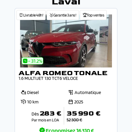
Laval
⏰Livrable 48h!
🥉Garantie 3 ans !
🏆Top ventes
- 31.2%
ALFA ROMEO TONALE
1.6 MULTIJET 130 TCT6 VELOCE
Diesel
Automatique
10 km
2025
283 €
35 990 €
Dès
52 300 €
Par mois en LOA
Economisez
16 310 €