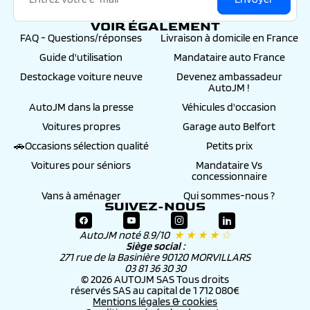
VOIR ÉGALEMENT
FAQ - Questions/réponses
Livraison à domicile en France
Guide d'utilisation
Mandataire auto France
Destockage voiture neuve
Devenez ambassadeur
AutoJM !
AutoJM dans la presse
Véhicules d'occasion
Voitures propres
Garage auto Belfort
🚗Occasions sélection qualité
Petits prix
Voitures pour séniors
Mandataire Vs
concessionnaire
Vans à aménager
Qui sommes-nous ?
SUIVEZ-NOUS
AutoJM noté 8.9/10
★ ★ ★ ★ ☆
Siège social :
271 rue de la Basinière 90120 MORVILLARS
03 81 36 30 30
© 2026 AUTOJM SAS Tous droits
réservés SAS au capital de 1 712 080€
Mentions légales & cookies