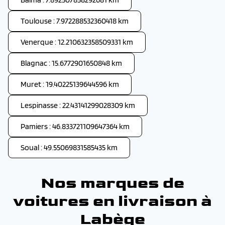
Toulouse : 7.972288532360418 km
Venerque : 12.210632358509331 km
Blagnac : 15.6772901650848 km
Muret : 19.40225139644596 km
Lespinasse : 22.43141299028309 km
Pamiers : 46.833721109647364 km
Soual : 49.55069831585435 km
Nos marques de
voitures en livraison à
Labège