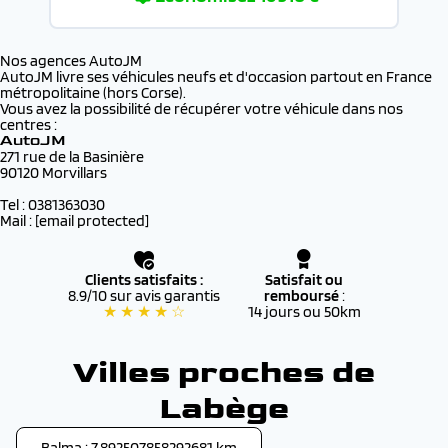
Nos agences AutoJM
AutoJM livre ses véhicules neufs et d'occasion partout en France
métropolitaine (hors Corse).
Vous avez la possibilité de récupérer votre véhicule dans nos
centres :
AutoJM
271 rue de la Basinière
90120 Morvillars
Tel : 0381363030
Mail :
[email protected]
Clients satisfaits :
Satisfait ou
8.9/10 sur avis garantis
remboursé
:
★ ★ ★ ★ ☆
14 jours ou 50km
Villes proches de
Labège
Balma : 7.892507858292681 km