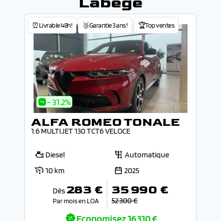
Labège
⏰Livrable 48h!
🥉Garantie 3 ans !
🏆Top ventes
- 31.2%
ALFA ROMEO TONALE
1.6 MULTIJET 130 TCT6 VELOCE
Diesel
Automatique
10 km
2025
283 €
35 990 €
Dès
52 300 €
Par mois en LOA
Economisez
16 310 €