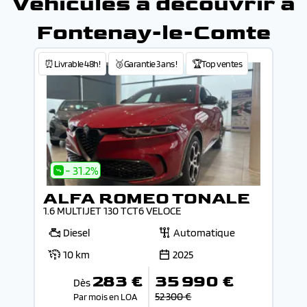
Véhicules à découvrir à
Fontenay-le-Comte
⏰Livrable 48h!
🥉Garantie 3 ans !
🏆Top ventes
- 31.2%
ALFA ROMEO TONALE
1.6 MULTIJET 130 TCT6 VELOCE
Diesel
Automatique
10 km
2025
283 €
35 990 €
Dès
52 300 €
Par mois en LOA