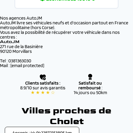
Nos agences AutoJM
AutoJM livre ses véhicules neufs et d'occasion partout en France
métropolitaine (hors Corse).
Vous avez la possibilité de récupérer votre véhicule dans nos
centres :
AutoJM
271 rue de la Basinière
90120 Morvillars
Tel : 0381363030
Mail :
[email protected]
Clients satisfaits :
Satisfait ou
8.9/10 sur avis garantis
remboursé
:
★ ★ ★ ★ ☆
14 jours ou 50km
Villes proches de
Cholet
Ancenis : 44.9422872153805 km