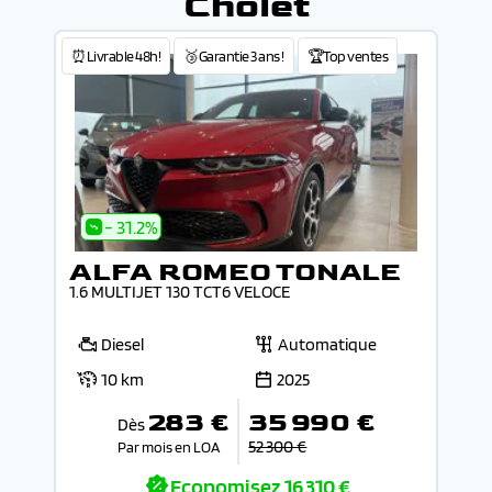
Cholet
⏰Livrable 48h!
🥉Garantie 3 ans !
🏆Top ventes
- 31.2%
ALFA ROMEO TONALE
1.6 MULTIJET 130 TCT6 VELOCE
Diesel
Automatique
10 km
2025
283 €
35 990 €
Dès
52 300 €
Par mois en LOA
Economisez
16 310 €