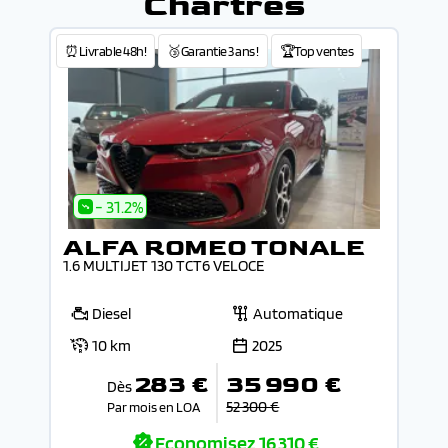
Chartres
⏰Livrable 48h!
🥉Garantie 3 ans !
🏆Top ventes
- 31.2%
ALFA ROMEO TONALE
1.6 MULTIJET 130 TCT6 VELOCE
Diesel
Automatique
10 km
2025
283 €
35 990 €
Dès
52 300 €
Par mois en LOA
Economisez
16 310 €