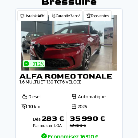
Bressuire
⏰Livrable 48h!
🥉Garantie 3 ans !
🏆Top ventes
- 31.2%
ALFA ROMEO TONALE
1.6 MULTIJET 130 TCT6 VELOCE
Diesel
Automatique
10 km
2025
283 €
35 990 €
Dès
52 300 €
Par mois en LOA
Economisez
16 310 €