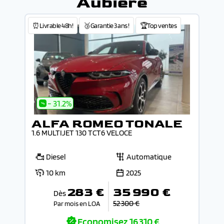
Aubière
⏰Livrable 48h!
🥉Garantie 3 ans !
🏆Top ventes
- 31.2%
ALFA ROMEO TONALE
1.6 MULTIJET 130 TCT6 VELOCE
Diesel
Automatique
10 km
2025
283 €
35 990 €
Dès
52 300 €
Par mois en LOA
Economisez
16 310 €