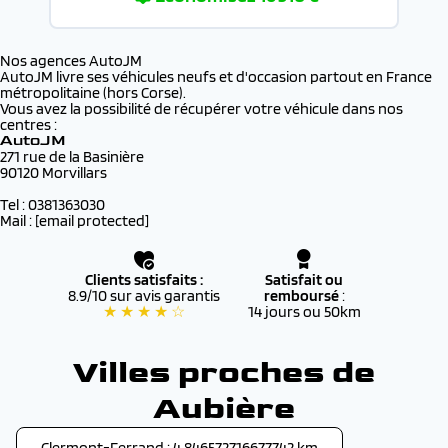
Nos agences AutoJM
AutoJM livre ses véhicules neufs et d'occasion partout en France
métropolitaine (hors Corse).
Vous avez la possibilité de récupérer votre véhicule dans nos
centres :
AutoJM
271 rue de la Basinière
90120 Morvillars
Tel : 0381363030
Mail :
[email protected]
Clients satisfaits :
Satisfait ou
8.9/10 sur avis garantis
remboursé
:
★ ★ ★ ★ ☆
14 jours ou 50km
Villes proches de
Aubière
Clermont-Ferrand : 4.846572716677742 km