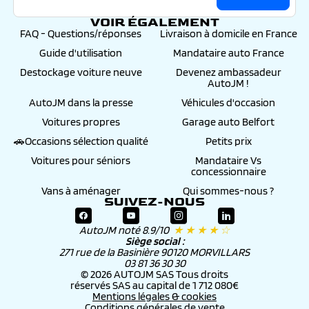
VOIR ÉGALEMENT
FAQ - Questions/réponses
Livraison à domicile en France
Guide d'utilisation
Mandataire auto France
Destockage voiture neuve
Devenez ambassadeur
AutoJM !
AutoJM dans la presse
Véhicules d'occasion
Voitures propres
Garage auto Belfort
🚗Occasions sélection qualité
Petits prix
Voitures pour séniors
Mandataire Vs
concessionnaire
Vans à aménager
Qui sommes-nous ?
SUIVEZ-NOUS
AutoJM noté 8.9/10
★ ★ ★ ★ ☆
Siège social :
271 rue de la Basinière 90120 MORVILLARS
03 81 36 30 30
© 2026 AUTOJM SAS Tous droits
réservés SAS au capital de 1 712 080€
Mentions légales & cookies
Conditions générales de vente