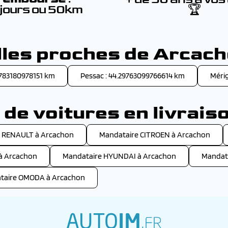
 jours ou 50km
🏆
lles proches de Arcac
3783180978151 km
Pessac : 44.29763099766614 km
Mérig
de voitures en livrais
 RENAULT à Arcachon
Mandataire CITROEN à Arcachon
à Arcachon
Mandataire HYUNDAI à Arcachon
Mandat
taire OMODA à Arcachon