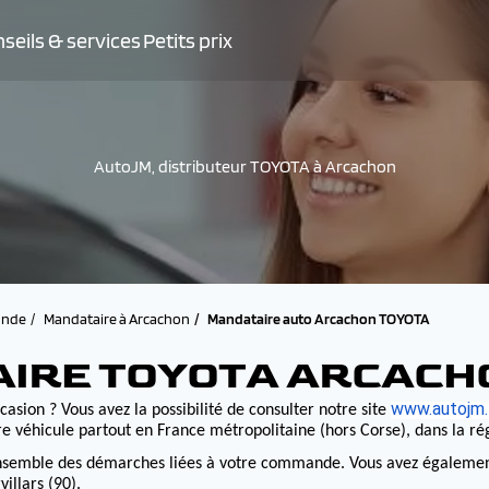
seils & services
Petits prix
AutoJM, distributeur TOYOTA à Arcachon
onde
Mandataire à Arcachon
Mandataire auto Arcachon TOYOTA
AIRE TOYOTA ARCACH
www.autojm.
casion ? Vous avez la possibilité de consulter notre site
e véhicule partout en France métropolitaine (hors Corse), dans la r
nsemble des démarches liées à votre commande. Vous avez également la
illars (90).