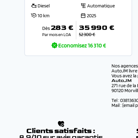
Diesel
Automatique
10 km
2025
283 €
35 990 €
Dès
52 300 €
Par mois en LOA
Economisez
16 310 €
Nos agence
AutoJM livre
Vous avez la 
AutoJM
271 rue de la
90120 Morvil
Tel : 0381363
Mail :
[email 
Clients satisfaits :
8.9/10 sur avis garantis