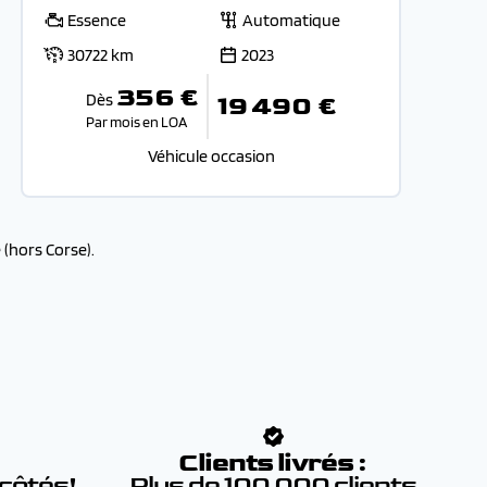
Essence
Automatique
30722 km
2023
356 €
Dès
19 490 €
Par mois en LOA
Véhicule occasion
(hors Corse).
:
Clients livrés :
 côtés!
Plus de 100 000 clients