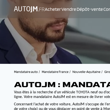
Acheter
Vendre
Dépôt-vente
Con
Mandataire auto
Mandataire France
Nouvelle-Aquitaine
Gir
AUTOJM : MANDAT
TOYOTA
Vous êtes à la recherche d’un véhicule
neuf ou d’oc
ligne. Votre mandataire AutoJM est en mesure de livrer votr
Concernant l’achat de votre voiture, AutoJM s’occupe de l’e
de votre choix) ou de vous déplacer en point de vente à Morv