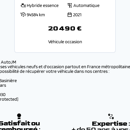
Hybride essence
Automatique
94584 km
2021
20 490 €
Véhicule occasion
s AutoJM
 ses véhicules neufs et d'occasion partout en France métropolitaine 
possibilité de récupérer votre véhicule dans nos centres :
 Basinière
lars
030
protected]
Satisfait ou
Expertise
remboursé
:
+ de 50 ans à vos