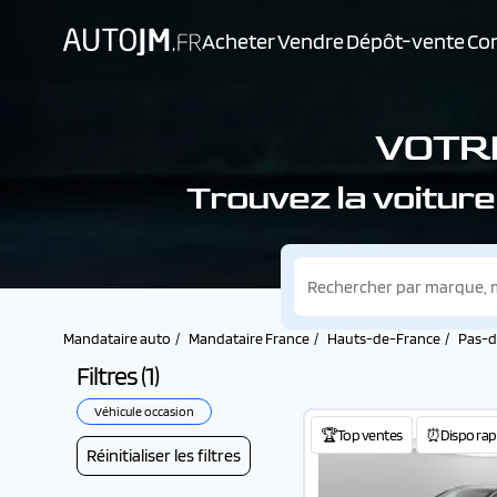
Acheter
Vendre
Dépôt-vente
Con
VOTRE
Trouvez la voiture
Mandataire auto
Mandataire France
Hauts-de-France
Pas-d
Filtres (
1
)
Véhicule occasion
🏆Top ventes
⏰Dispo rap
Réinitialiser les filtres