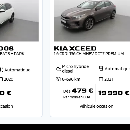
008
KIA XCEED
EAT8 + PARK
1.6 CRDI 136 CH MHEV DCT7 PREMIUM
Micro hybride
Automatiqu
Automatique
diesel
2020
84596 km
2021
479 €
Dès
0 €
19 990 €
Par mois en LOA
ccasion
Véhicule occasion