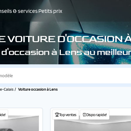
seils & services
Petits prix
 VOITURE D'OCCASION 
 d'occasion à Lens au meille
e-Calais
Voiture occasion à Lens
ide!
🏆Top ventes
⏰Dispo rapide!