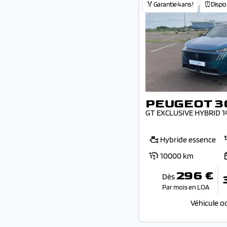
🏅Garantie 4 ans !
⏰Dispo 
PEUGEOT 3
GT EXCLUSIVE HYBRID 1
Hybride essence
10000 km
296 €
Dès
Par mois en LOA
Véhicule o