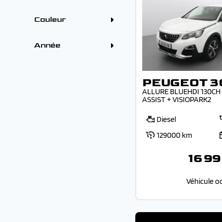
PEUGEOT (12)
(1)
4 - 5 places (28)
SEAT (1)
Boîtes
VOLVO (1)
Couleur
Automatique (23)
Manuelle (5)
Couleur
Gris (9)
Année
Blanc (6)
Bleu (6)
Année
Noir (4)
Rouge (2)
PEUGEOT 3
Vert (1)
-
ALLURE BLUEHDI 130CH 
ASSIST + VISIOPARK2
Diesel
129000 km
16 99
Véhicule o