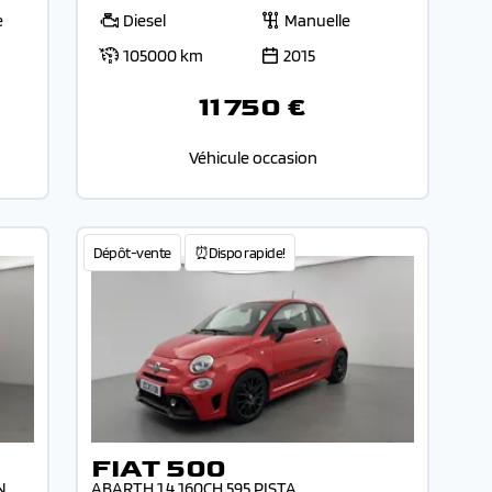
e
Diesel
Manuelle
105000 km
2015
11 750 €
Véhicule occasion
Dépôt-vente
⏰Dispo rapide!
FIAT 500
N
ABARTH 1.4 160CH 595 PISTA