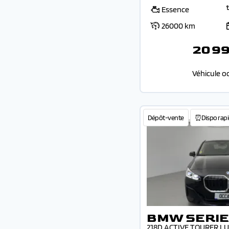
Essence
26000 km
20 9
Véhicule o
Dépôt-vente
⏰Dispo rapi
BMW SERIE
218D ACTIVE TOURER L