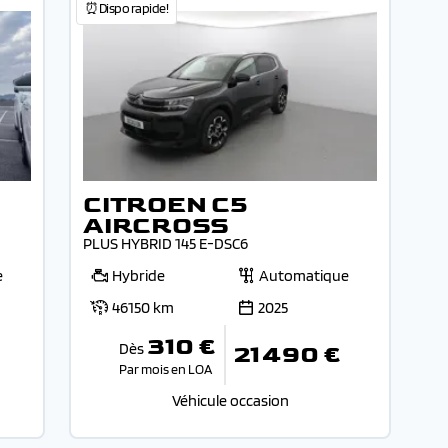
⏰Dispo rapide!
CITROEN C5
AIRCROSS
PLUS HYBRID 145 E-DSC6
e
Hybride
Automatique
46150 km
2025
310 €
Dès
21 490 €
Par mois en LOA
Véhicule occasion