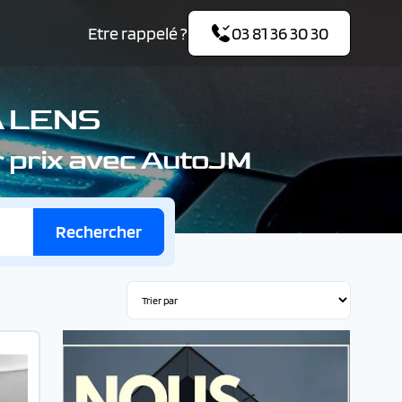
Etre rappelé ?
03 81 36 30 30
À LENS
ur prix avec AutoJM
Rechercher