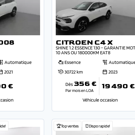
008
CITROEN C4 X
SHINE 1.2 ESSENCE 130 - GARANTIE MO
10 ANS OU 180000KM EAT8
Automatique
Essence
Automatiqu
2021
30722 km
2023
356 €
Dès
90 €
19 490 €
Par mois en LOA
ccasion
Véhicule occasion
ide!
🏆Top ventes
⏰Dispo rapide!