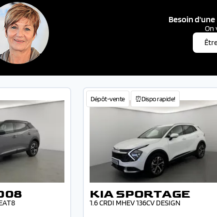
Besoin d'une 
On 
Êtr
Dépôt-vente
⏰Dispo rapide!
008
KIA SPORTAGE
 EAT8
1.6 CRDI MHEV 136CV DESIGN