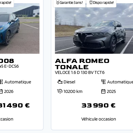
rapide!
🥉Garantie 3 ans !
⏰Dispo rapide!
008
ALFA ROMEO
TONALE
45 E-DCS6
VELOCE 1.6 D 130 BV TCT6
Automatique
Diesel
Automatiqu
2026
10200 km
2025
31 490 €
33 990 €
ccasion
Véhicule occasion