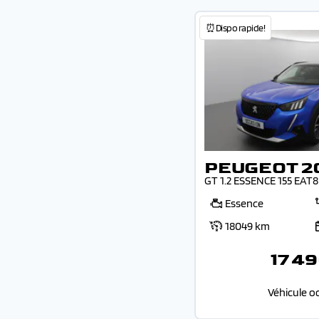
⏰Dispo rapide!
PEUGEOT 2
GT 1.2 ESSENCE 155 EAT8
Essence
18049 km
17 49
Véhicule o