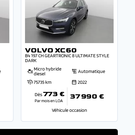
VOLVO XC60
B4 197 CH GEARTRONIC 8 ULTIMATE STYLE
DARK
Micro hybride
e
Automatique
diesel
75735 km
2022
773 €
Dès
37 990 €
Par mois en LOA
Véhicule occasion