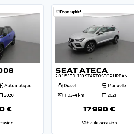
⏰Dispo rapide!
008
SEAT ATECA
2.0 16V TDI 150 START&STOP URBAN
Automatique
Diesel
Manuelle
2020
110244 km
2021
0 €
17 990 €
ccasion
Véhicule occasion