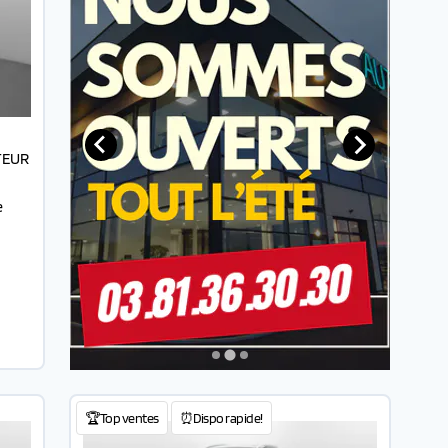
TEUR
e
🏆Top ventes
⏰Dispo rapide!