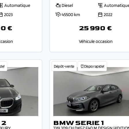
Automatique
Diesel
Automatiqu
2023
45500 km
2022
90 €
25 990 €
ccasion
Véhicule occasion
de!
Dépôt-vente
⏰Dispo rapide!
 2
BMW SERIE 1
UXURY
116I 109 CH DKG7 F40 M DESIGN (éDITIO