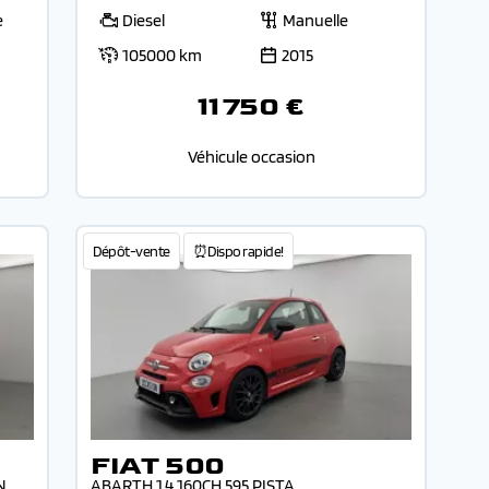
e
Diesel
Manuelle
105000 km
2015
11 750 €
Véhicule occasion
Dépôt-vente
⏰Dispo rapide!
FIAT 500
N
ABARTH 1.4 160CH 595 PISTA