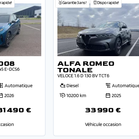
rapide!
🥉Garantie 3 ans !
⏰Dispo rapide!
008
ALFA ROMEO
TONALE
45 E-DCS6
VELOCE 1.6 D 130 BV TCT6
Automatique
Diesel
Automatiqu
2026
10200 km
2025
31 490 €
33 990 €
ccasion
Véhicule occasion