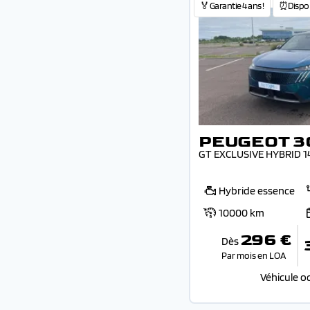
🏅Garantie 4 ans !
⏰Dispo 
PEUGEOT 3
GT EXCLUSIVE HYBRID 1
Hybride essence
10000 km
296 €
Dès
Par mois en LOA
Véhicule o