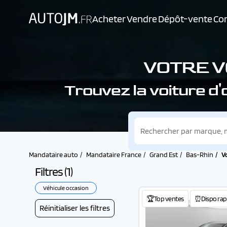
Acheter
Vendre
Dépôt-vente
Con
VOTRE V
Trouvez la voiture d
Mandataire auto
Mandataire France
Grand Est
Bas-Rhin
V
Filtres (
1
)
Véhicule occasion
🏆Top ventes
⏰Dispo rap
Réinitialiser les filtres