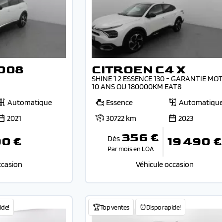
008
CITROEN C4 X
SHINE 1.2 ESSENCE 130 - GARANTIE MO
10 ANS OU 180000KM EAT8
Automatique
Essence
Automatiqu
2021
30722 km
2023
356 €
Dès
90 €
19 490 €
Par mois en LOA
ccasion
Véhicule occasion
ide!
🏆Top ventes
⏰Dispo rapide!