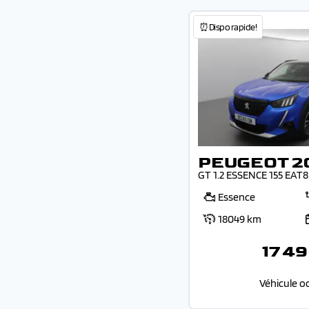
⏰Dispo rapide!
PEUGEOT 2
GT 1.2 ESSENCE 155 EAT8
Essence
18049 km
17 49
Véhicule o