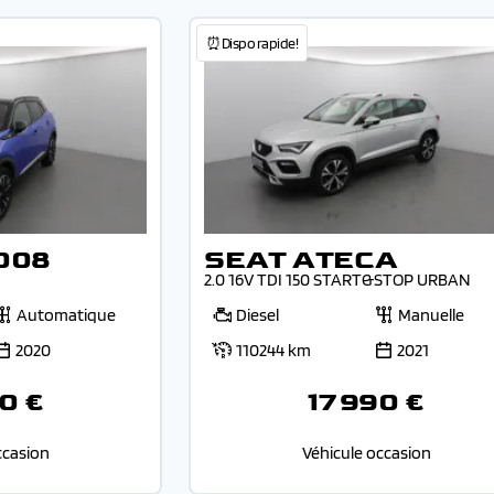
⏰Dispo rapide!
008
SEAT ATECA
2.0 16V TDI 150 START&STOP URBAN
Automatique
Diesel
Manuelle
2020
110244 km
2021
0 €
17 990 €
ccasion
Véhicule occasion