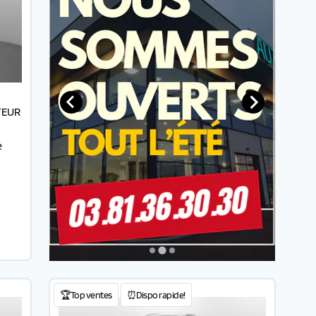
TEUR
e
🏆Top ventes
⏰Dispo rapide!