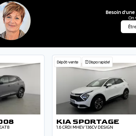
Besoin d'une 
On 
Êtr
Dépôt-vente
⏰Dispo rapide!
008
KIA SPORTAGE
 EAT8
1.6 CRDI MHEV 136CV DESIGN