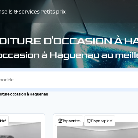
seils & services
Petits prix
OITURE D'OCCASION À 
'occasion à Haguenau au meil
oiture occasion à Haguenau
ide!
🏆Top ventes
⏰Dispo rapide!