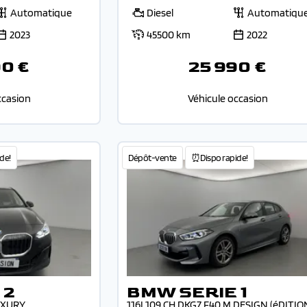
Automatique
Diesel
Automatiqu
2023
45500 km
2022
90 €
25 990 €
ccasion
Véhicule occasion
de!
Dépôt-vente
⏰Dispo rapide!
 2
BMW SERIE 1
UXURY
116I 109 CH DKG7 F40 M DESIGN (éDITIO