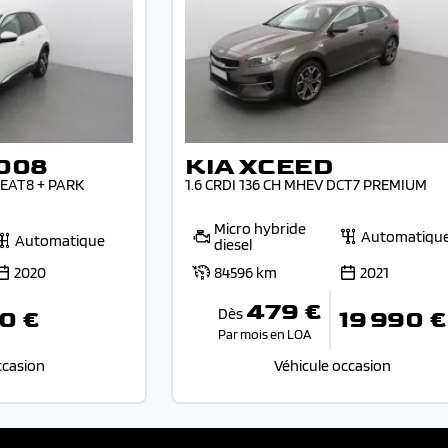
008
KIA XCEED
EAT8 + PARK
1.6 CRDI 136 CH MHEV DCT7 PREMIUM
Micro hybride
Automatiqu
Automatique
diesel
2020
84596 km
2021
479 €
Dès
0 €
19 990 €
Par mois en LOA
ccasion
Véhicule occasion