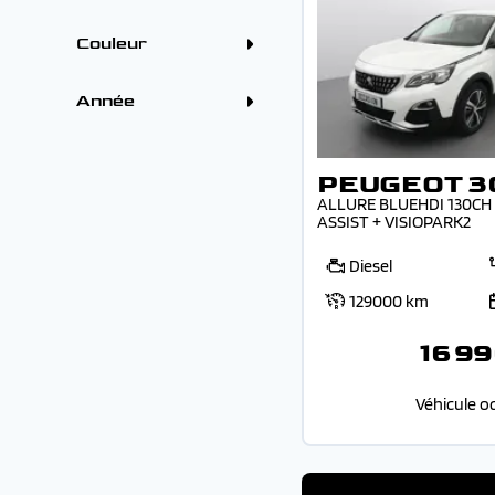
PEUGEOT (12)
(1)
4 - 5 places (28)
SEAT (1)
Boîtes
VOLVO (1)
Couleur
Automatique (23)
Manuelle (5)
Couleur
Gris (9)
Année
Blanc (6)
Bleu (6)
Année
Noir (4)
Rouge (2)
PEUGEOT 3
Vert (1)
-
ALLURE BLUEHDI 130CH 
ASSIST + VISIOPARK2
Diesel
129000 km
16 99
Véhicule o