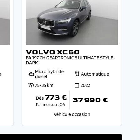
VOLVO XC60
B4 197 CH GEARTRONIC 8 ULTIMATE STYLE
DARK
Micro hybride
e
Automatique
diesel
75735 km
2022
773 €
Dès
37 990 €
Par mois en LOA
Véhicule occasion