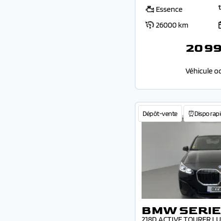
Essence
26000 km
20 9
Véhicule o
Dépôt-vente
⏰Dispo rapi
BMW SERIE
218D ACTIVE TOURER L