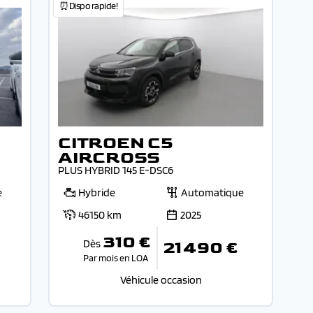
⏰Dispo rapide!
CITROEN C5
AIRCROSS
PLUS HYBRID 145 E-DSC6
e
Hybride
Automatique
46150 km
2025
310 €
Dès
21 490 €
Par mois en LOA
Véhicule occasion