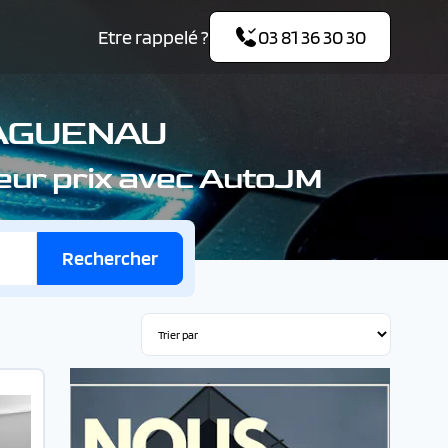
Etre rappelé ?
03 81 36 30 30
HAGUENAU
leur prix avec AutoJM
Rechercher