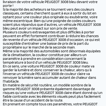
livraison de votre véhicule PEUGEOT 3008 bleu devant votre
porte !
Si la majorité des acheteurs se tournent vers des couleurs
classiques, certains cherchent quant à eux à sortir du lot en
optant pour une couleur plus originale ou exubérante, voire
même excentrique. Bien qu’une poignée de codes couleurs
soient plus répandus que d’autres, un véhicule PEUGEOT 3008
bleu peut avoir un impact sur son prix de vente.
Plusieurs couleurs extravagantes et plus difficiles à porter
peuvent en effet fortement contribuer à réduire les chances
de revente d’un véhicule PEUGEOT 3008 d’occasion, ce qui est
susceptible d’entraîner une baisse de prix de la part du
propriétaire sur le marché de la seconde main.
Même si la majorité des automobiles sont désormais équipées
de la climatisation, la couleur constitue par ailleurs un
paramètre à prendre en considération concernant la
température à bord d’un véhicule PEUGEOT 3008 bleu.
En ce sens, une voiture PEUGEOT 3008 de couleur mate va
garder la lumière et donc conserver la chaleur, alors qu’à
l’inverse un véhicule PEUGEOT 3008 de couleur claire va
renvoyer la lumière sans accumuler autant de chaleur dans
l’habitacle.
En matière de sécurité routière, un modèle sombre de la
gamme PEUGEOT 3008 présente également davantage de
risques qu’une voiture PEUGEOT 3008 claire étant donné qu’un
faible contraste avec les éléments visuels peut plus facilement
être la cause d’un accident de la route.
En prenant en compte tous ces paramètres, votre PEUGEOT