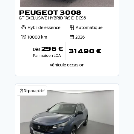
PEUGEOT 3008
GT EXCLUSIVE HYBRID 145 E-DCS6
Hybride essence
Automatique
10000 km
2026
296 €
Dès
31 490 €
Par mois en LOA
Véhicule occasion
⏰Dispo rapide!