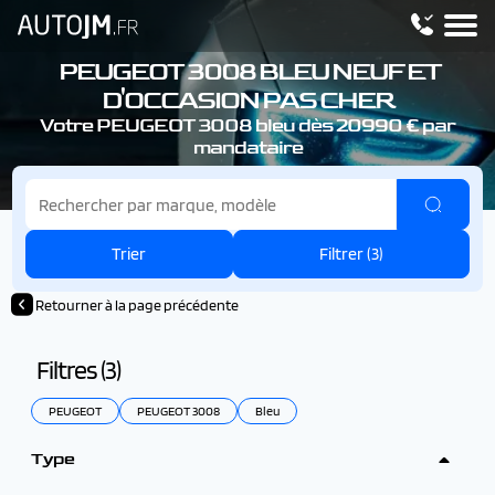
PEUGEOT 3008
BLEU NEUF ET
D'OCCASION PAS CHER
Votre PEUGEOT 3008
bleu dès 20990 € par
mandataire
Trier
Filtrer (
3
)
Retourner à la page précédente
Filtres (
3
)
PEUGEOT
PEUGEOT 3008
Bleu
Type