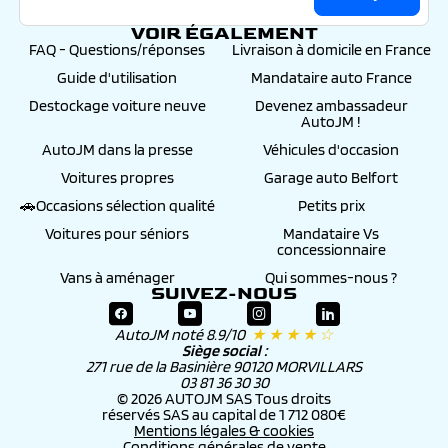
VOIR ÉGALEMENT
FAQ - Questions/réponses
Livraison à domicile en France
Guide d'utilisation
Mandataire auto France
Destockage voiture neuve
Devenez ambassadeur
AutoJM !
AutoJM dans la presse
Véhicules d'occasion
Voitures propres
Garage auto Belfort
🚗Occasions sélection qualité
Petits prix
Voitures pour séniors
Mandataire Vs
concessionnaire
Vans à aménager
Qui sommes-nous ?
SUIVEZ-NOUS
AutoJM noté 8.9/10
★ ★ ★ ★ ☆
Siège social :
271 rue de la Basinière 90120 MORVILLARS
03 81 36 30 30
© 2026 AUTOJM SAS Tous droits
réservés SAS au capital de 1 712 080€
Mentions légales & cookies
Conditions générales de vente