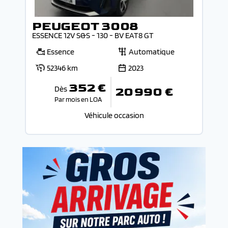
PEUGEOT 3008
ESSENCE 12V S&S - 130 - BV EAT8 GT
Essence
Automatique
52346 km
2023
352 €
Dès
20 990 €
Par mois en LOA
Véhicule occasion