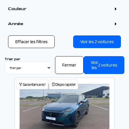
4 - 5 places (2)
Couleur
Couleur
Blanc (2)
Année
Bleu (2)
Noir (1)
Année
Effacer les filtres
Voir les
2
voitures
-
Trier par
Voir
Fermer
2
voitures
les
🏅Garantie 4 ans !
⏰Dispo rapide!