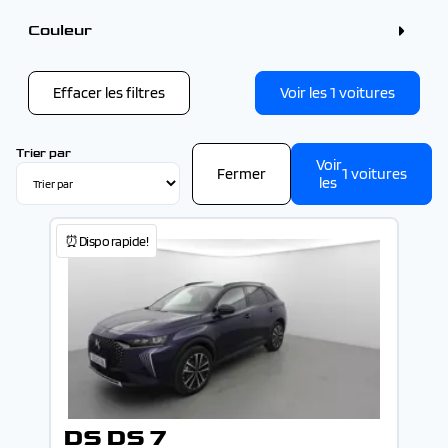
4 - 5 places (1)
Couleur
Couleur
Bleu (1)
Effacer les filtres
Voir les
1
voitures
Trier par
Voir
Fermer
1
voitures
les
⏰Dispo rapide!
DS DS 7