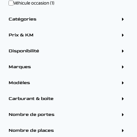
Véhicule occasion (1)
Catégories
Crossover / SUV (1)
Prix & KM
Disponibilité
Sur parc (1)
Marques
CITROEN (1)
DS (1)
Modèles
PEUGEOT (19)
RENAULT (25)
DS
Carburant & boîte
DS DS 7 (1)
Carburants
Diesel (1)
Nombre de portes
Boîtes
Automatique (1)
5 portes (1)
Nombre de places