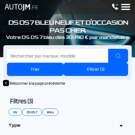
DS DS 7
BLEU NEUF ET D'OCCASION
PAS CHER
Votre DS DS 7
bleu dès 30990 € par mandataire
Trier
Filtrer (
3
)
Retourner à la page précédente
Filtres (
3
)
DS
DS DS 7
Bleu
Type