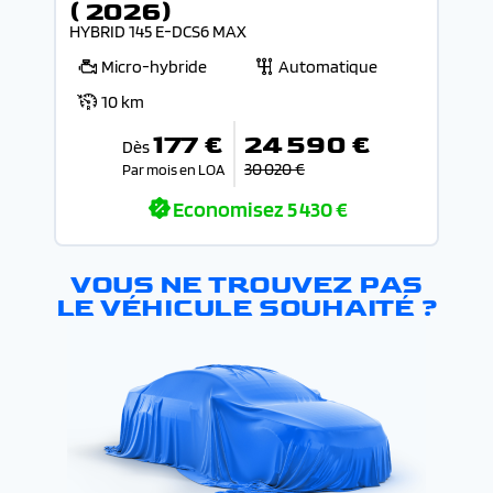
( 2026)
HYBRID 145 E-DCS6 MAX
Micro-hybride
Automatique
10 km
177 €
24 590 €
Dès
30 020 €
Par mois en LOA
Economisez
5 430 €
VOUS NE TROUVEZ PAS
LE VÉHICULE SOUHAITÉ ?