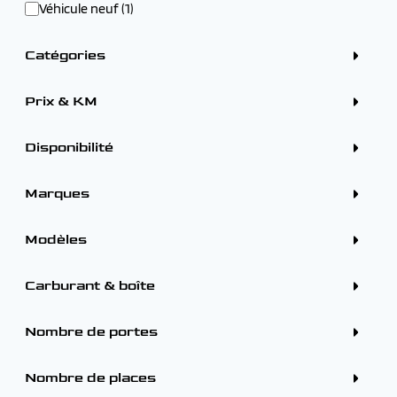
Véhicule neuf (1)
Catégories
Crossover / SUV (1)
Prix & KM
Disponibilité
Sur parc (1)
Marques
ALFA ROMEO (2)
CITROEN (1)
Modèles
FIAT (1)
FORD (1)
PEUGEOT (3)
CITROEN
Carburant & boîte
RENAULT (3)
CITROEN C3 AIRCROSS ( 2026) (1)
TOYOTA (1)
Carburants
Hybride (1)
Nombre de portes
Boîtes
Automatique (1)
5 portes (1)
Nombre de places