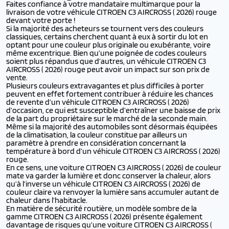
Faites confiance à votre mandataire multimarque pour la
livraison de votre véhicule CITROEN C3 AIRCROSS ( 2026) rouge
devant votre porte !
Si la majorité des acheteurs se tournent vers des couleurs
classiques, certains cherchent quant à eux à sortir du lot en
optant pour une couleur plus originale ou exubérante, voire
même excentrique. Bien qu’une poignée de codes couleurs
soient plus répandus que d’autres, un véhicule CITROEN C3
AIRCROSS ( 2026) rouge peut avoir un impact sur son prix de
vente.
Plusieurs couleurs extravagantes et plus difficiles à porter
peuvent en effet fortement contribuer à réduire les chances
de revente d’un véhicule CITROEN C3 AIRCROSS ( 2026)
d’occasion, ce qui est susceptible d’entraîner une baisse de prix
de la part du propriétaire sur le marché de la seconde main.
Même si la majorité des automobiles sont désormais équipées
de la climatisation, la couleur constitue par ailleurs un
paramètre à prendre en considération concernant la
température à bord d’un véhicule CITROEN C3 AIRCROSS ( 2026)
rouge.
En ce sens, une voiture CITROEN C3 AIRCROSS ( 2026) de couleur
mate va garder la lumière et donc conserver la chaleur, alors
qu’à l’inverse un véhicule CITROEN C3 AIRCROSS ( 2026) de
couleur claire va renvoyer la lumière sans accumuler autant de
chaleur dans l’habitacle.
En matière de sécurité routière, un modèle sombre de la
gamme CITROEN C3 AIRCROSS ( 2026) présente également
davantage de risques qu’une voiture CITROEN C3 AIRCROSS (