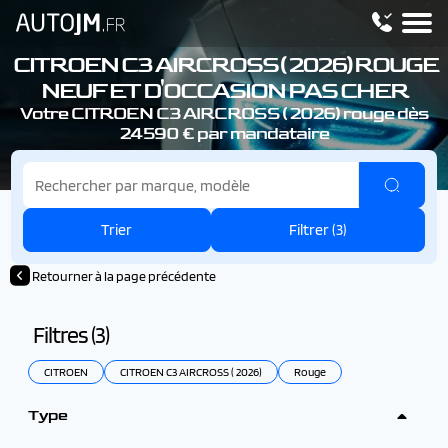
CITROEN C3 AIRCROSS ( 2026)
ROUGE
NEUF ET D'OCCASION PAS CHER
Votre CITROEN C3 AIRCROSS ( 2026)
rouge dès
24590 € par mandataire
Trier
Filtrer (
3
)
Retourner à la page précédente
Filtres (
3
)
CITROEN
CITROEN C3 AIRCROSS ( 2026)
Rouge
Type