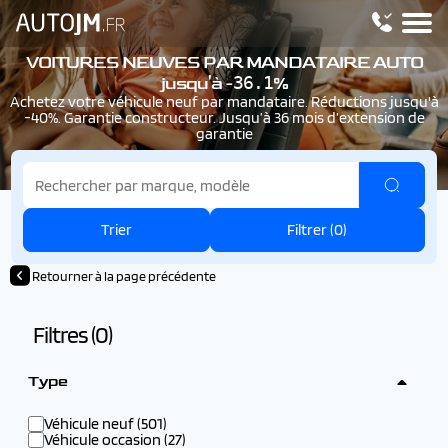
VOITURES NEUVES PAR MANDATAIRE AUTO
36.1
jusqu'à
-
%
Achetez votre véhicule neuf par mandataire. Réductions jusqu'à
-40%. Garantie constructeur. Jusqu’à 36 mois d’extension de
garantie
Trier
Filtrer (
0
)
Retourner à la page précédente
Filtres (
0
)
Type
Véhicule neuf (501)
Véhicule occasion (27)