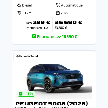
Diesel
Automatique
10 km
2025
289 €
36 690 €
Dès
53 280 €
Par mois en LOA
Economisez
16 590 €
🥉Garantie 3 ans !
- 31.1%
PEUGEOT 5008 (2026)
HYBRID 145 E-DCS6 GT EXCLUSIVE