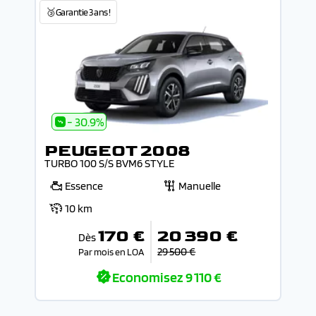
🥉Garantie 3 ans !
- 30.9%
PEUGEOT 2008
TURBO 100 S/S BVM6 STYLE
Essence
Manuelle
10 km
170 €
20 390 €
Dès
29 500 €
Par mois en LOA
Economisez
9 110 €