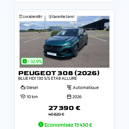
⏰Livrable 48h!
🥉Garantie 3 ans !
- 32.9%
PEUGEOT 308 (2026)
BLUE HDI 130 S/S ETA8 ALLURE
Diesel
Automatique
10 km
2026
27 390 €
40 820 €
Economisez
13 430 €