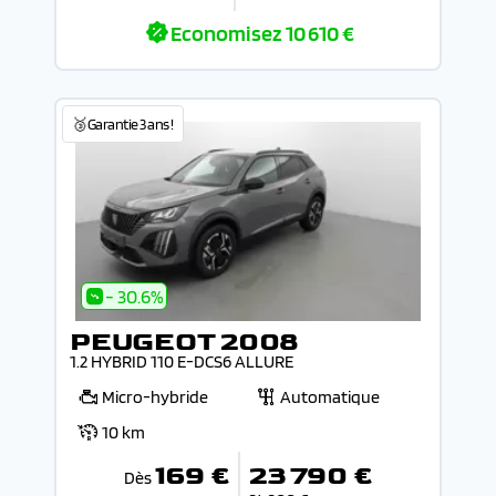
Economisez
10 610 €
🥉Garantie 3 ans !
- 30.6%
PEUGEOT 2008
1.2 HYBRID 110 E-DCS6 ALLURE
Micro-hybride
Automatique
10 km
169 €
23 790 €
Dès