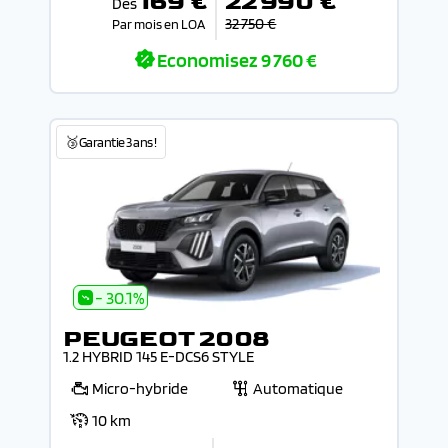
169 €
22 990 €
Dès
32 750 €
Par mois en LOA
Economisez
9 760 €
🥉Garantie 3 ans !
- 30.1%
PEUGEOT 2008
1.2 HYBRID 145 E-DCS6 STYLE
Micro-hybride
Automatique
10 km