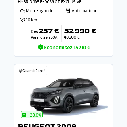
HYBRID 145 E-DCS6 GT EXCLUSIVE
Micro-hybride
Automatique
10 km
237 €
32 990 €
Dès
48 200 €
Par mois en LOA
Economisez
15 210 €
🥉Garantie 3 ans !
- 28.8%
PEUGEOT 2008