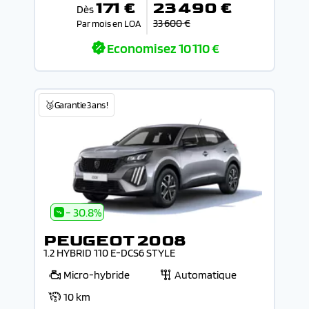
171 €
23 490 €
Dès
33 600 €
Par mois en LOA
Economisez
10 110 €
🥉Garantie 3 ans !
- 30.8%
PEUGEOT 2008
1.2 HYBRID 110 E-DCS6 STYLE
Micro-hybride
Automatique
10 km