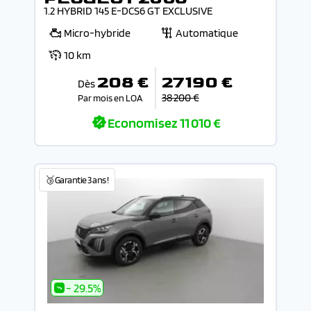
1.2 HYBRID 145 E-DCS6 GT EXCLUSIVE
Micro-hybride
Automatique
10 km
208 €
27 190 €
Dès
38 200 €
Par mois en LOA
Economisez
11 010 €
🥉Garantie 3 ans !
- 29.5%