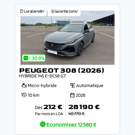
⏰Livrable 48h!
🥉Garantie 3 ans !
- 30.9%
PEUGEOT 308 (2026)
HYBRIDE 145 E-DCS6 GT
Micro-hybride
Automatique
10 km
2026
212 €
28 190 €
Dès
40 770 €
Par mois en LOA
Economisez
12 580 €