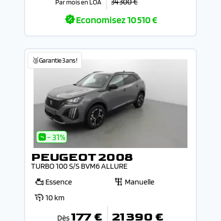
34 300 €
Par mois en LOA
Economisez
10 510 €
🥉Garantie 3 ans !
- 31%
PEUGEOT 2008
TURBO 100 S/S BVM6 ALLURE
Essence
Manuelle
10 km
177 €
21 390 €
Dès