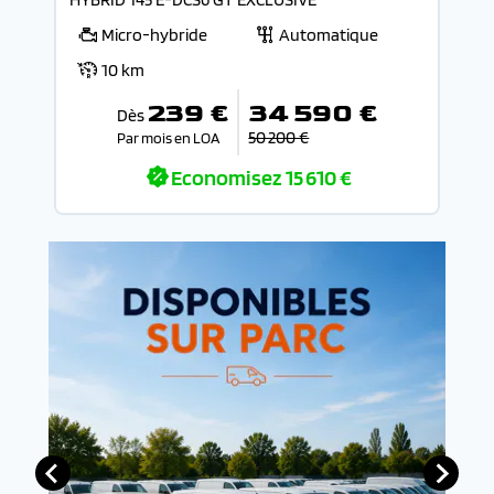
Micro-hybride
Automatique
10 km
239 €
34 590 €
Dès
50 200 €
Par mois en LOA
Economisez
15 610 €