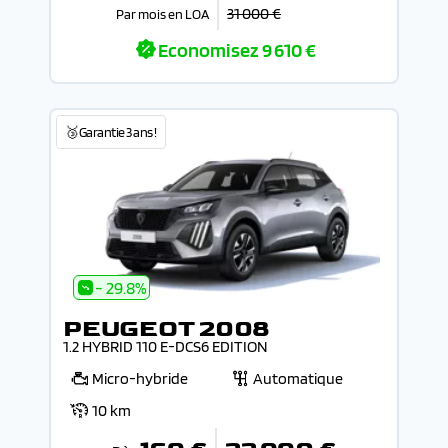
31 000 €
Par mois en LOA
Economisez
9 610 €
🥉Garantie 3 ans !
- 29.8%
PEUGEOT 2008
1.2 HYBRID 110 E-DCS6 EDITION
Micro-hybride
Automatique
10 km