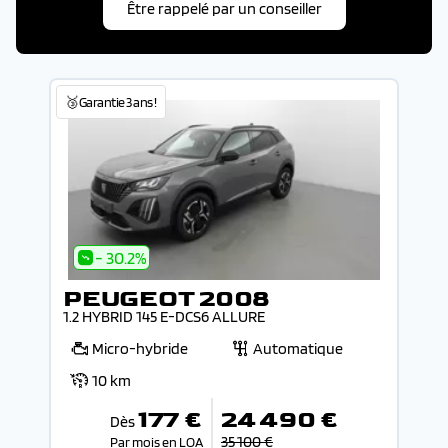
Être rappelé par un conseiller
🥉Garantie 3 ans !
- 30.2%
PEUGEOT 2008
1.2 HYBRID 145 E-DCS6 ALLURE
Micro-hybride
Automatique
10 km
177 €
24 490 €
Dès
35 100 €
Par mois en LOA