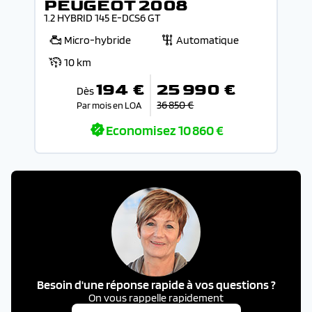
PEUGEOT 2008
1.2 HYBRID 145 E-DCS6 GT
Micro-hybride
Automatique
10 km
194 €
25 990 €
Dès
36 850 €
Par mois en LOA
Economisez
10 860 €
Besoin d'une réponse rapide à vos questions ?
On vous rappelle rapidement