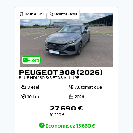
⏰Livrable 48h!
🥉Garantie 3 ans !
- 33%
PEUGEOT 308 (2026)
BLUE HDI 130 S/S ETA8 ALLURE
Diesel
Automatique
10 km
2026
27 690 €
41 350 €
Economisez
13 660 €