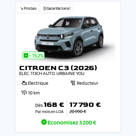
↘️ Prix bas
🥉Garantie 3 ans !
- 15.2%
CITROEN C3 (2026)
ELEC. 113CH AUTO. URBAINE YOU
Electrique
Reducteur
10 km
168 €
17 790 €
Dès
20 990 €
Par mois en LOA
Economisez
3 200 €