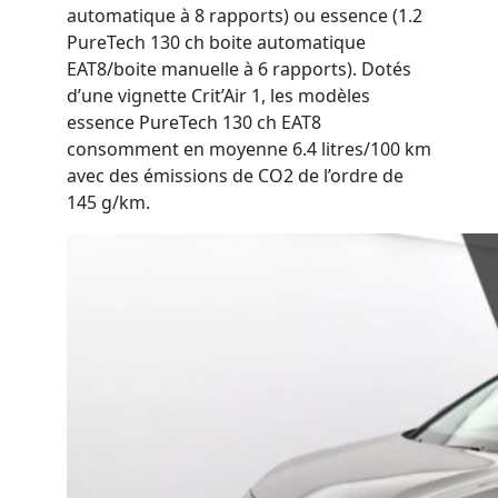
automatique à
8
rap
p
orts
)
ou
essence
(1.2
PureTech
130
ch
boite automatique
EAT8/
b
oite manuelle à
6
rapports
).
Doté
s
d’une vignette Crit’Air 1, le
s
modèle
s
essence
PureTech
130
ch
EAT8
consomme
nt
en moyenne 6.4 litres/100
km
avec des émissions de CO2 de l’ordre de
145 g/km.