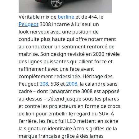
Véritable mix de
berline
et de 4×4, le
Peugeot
3008 incarne à lui seul un
look
nerveux avec une position de
conduite plus haute qui offre
notamment
au conducteur un sentiment
renforcé de
maîtrise.
Son design
revisité en 2020
révèle
des lignes puissantes qui allient force et
raffinement
avec une face avant
complètement redessinée.
Héritage des
Peugeot
2
08
,
50
8 et
2008
, l
a calandre
sans
cadre
– dont l’anagramme 3008 est apposé
au-dessus –
s’étend jusque sous les phares
et contre les
projecteurs
en f
orme de crocs
de lion
pour embellir le regard du SUV
.
À
l’arrière, les feux
full LED
mettent en scène
la signature identitaire à trois griffes
de la
marque française grâce à des lames