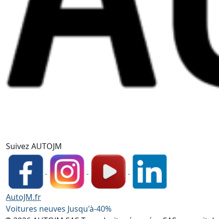
Suivez AUTOJM
AutoJM.fr
Voitures neuves Jusqu'à-40%