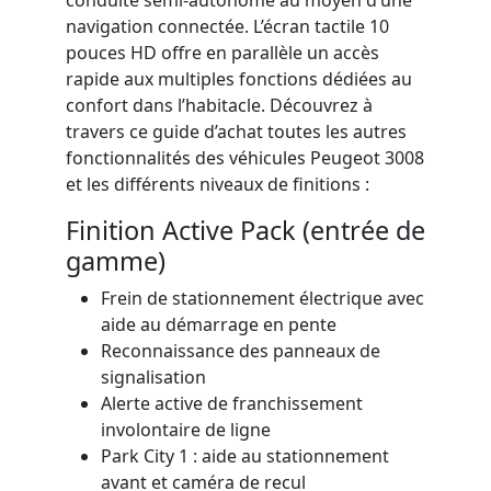
conduite semi-autonome
au moyen
d’une
navigation connectée
.
L
’écran tactile 10
pouces HD offre en parallèle un accès
rapide aux multiples fonctions
dédié
es
au
confort dans l’habitacle.
Découvrez
à
travers ce guide d’achat
toutes les
autres
fonctionnalités d
es véhicules
Peugeot 3008
et
l
es différent
s
niveaux de
finitions :
Finition Active Pack (entrée de
gamme)
Frein de stationnement électrique avec
aide au démarrage en pente
Reconnaissance des panneaux de
signalisation
Alerte active de franchissement
involontaire de ligne
Park City 1 : aide au stationnement
avant et caméra de recul