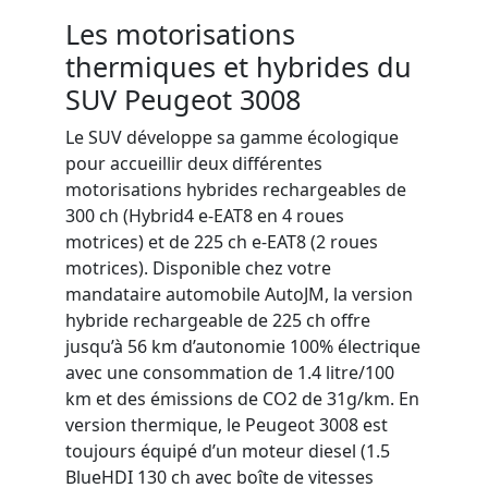
Les motorisations
thermiques et hybrides du
SUV Peugeot 3008
Le SUV développe sa gamme écologique
pour accueillir deux
différentes
motorisations hybrides
rechargeables
de
300
ch
(Hybrid4 e-EAT8 en 4 roues
motrices)
et de 225
ch
e-EAT8 (2 roues
motrices).
Disponible chez votre
mandataire automobile AutoJM, l
a version
hybride
rechargeable
de
225
ch
offre
jusqu’à 56 km d’autonomie 100% électrique
avec une
consommation de 1.4 litre/100
km
et d
es émissions de CO2
de 31g/km.
En
version thermique, le
Peugeot 3008 est
toujours
équipé d’un moteur
diesel
(1.5
BlueHDI
130
ch
avec
bo
î
te
de vitesses