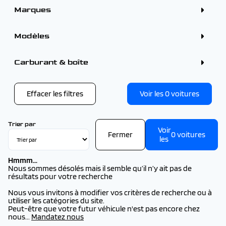
Marques
ALFA ROMEO (7)
BMW (2)
Modèles
CITROEN (110)
DS (19)
FIAT (1)
VOLKSWAGEN
Carburant & boîte
FORD (30)
VOLKSWAGEN T-ROC (1)
HYUNDAI (23)
VOLKSWAGEN TRANSPORTER COMBI (1)
KIA (2)
OMODA (1)
Effacer les filtres
Voir les
0
voitures
OMODA - JAECOO (1)
OPEL (1)
PEUGEOT (232)
RENAULT (92)
Trier par
SEAT (1)
Voir
Fermer
0
voitures
TOYOTA (3)
les
VOLKSWAGEN (2)
VOLVO (1)
Hmmm...
Nous sommes désolés mais il semble qu’il n’y ait pas de
résultats pour votre recherche
Nous vous invitons à modifier vos critères de recherche ou à
utiliser les catégories du site.
Peut-être que votre futur véhicule n'est pas encore chez
nous...
Mandatez nous