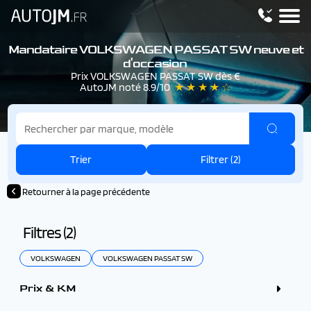
Mandataire VOLKSWAGEN PASSAT SW neuve et
d'occasion
Prix VOLKSWAGEN PASSAT SW dès €
AutoJM noté 8.9/10
★ ★ ★ ★ ☆
Trier
Filtrer (
2
)
Retourner à la page précédente
Filtres (
2
)
VOLKSWAGEN
VOLKSWAGEN PASSAT SW
Prix & KM