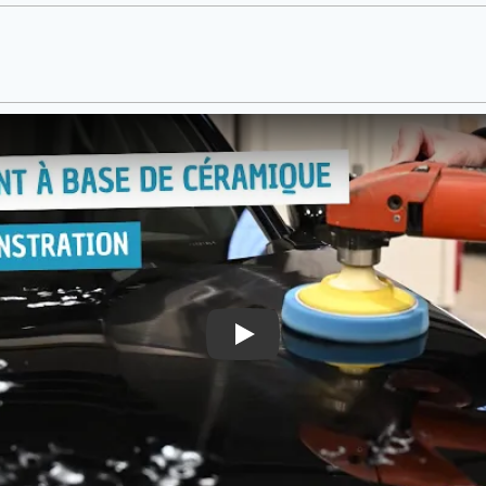
te à une collision ou à la grêle
arbre et éléments soudés)
éparations d'éclats)
 non réalisée seule)
Traitement céramique
lat et la haute
brillance de la carrosserie
et ainsi conserver un
aspec
r votre assurance,
aucun frais n'est à avancer
hormis la franchise (r
).
les clients d'AutoJM bénéficient également d'une remise supplément
on
, AutoJM vous garantit un service optimal avec en prime un bilan 