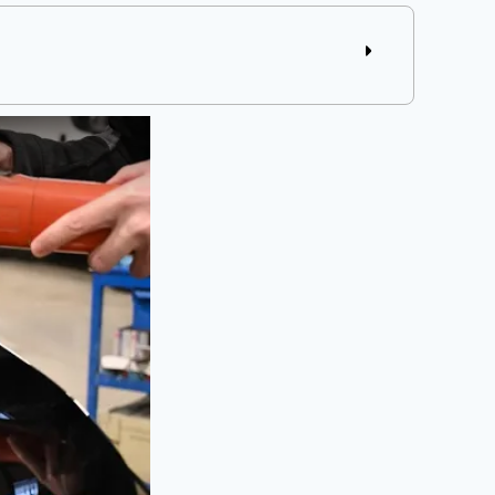
t extérieur neuf
à long terme
èglement à réception du véhicule en cas de
aire sur les prestations et la main-d'oeuvre.
de sécurité établi pour toute réparation de