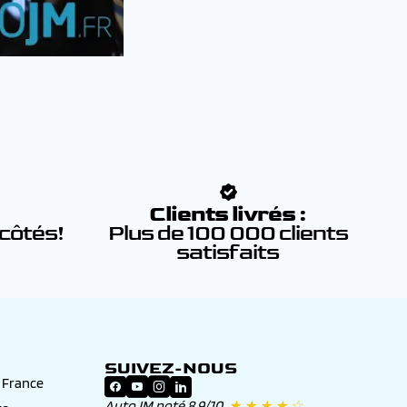
:
Clients livrés :
 côtés!
Plus de 100 000 clients
satisfaits
SUIVEZ-NOUS
n France
AutoJM noté 8.9/10
★ ★ ★ ★ ☆