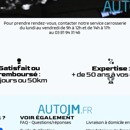
 un nettoyage extérieur avant remise du véhicule.
Pour prendre rendez-vous, contacter notre service carrosserie
du lundi au vendredi de 9h à 12h et de 14h à 17h
au 03 81 94 31 46
Satisfait ou
Expertise
remboursé
:
+ de 50 ans à vos
 jours ou 50km
🏆
 ?
VOIR ÉGALEMENT
autojm.fr
FAQ - Questions/réponses
Livraison à domicile e