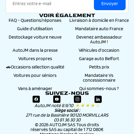
Envoyer
VOIR ÉGALEMENT
FAQ - Questions/réponses
Livraison à domicile en France
Guide d'utilisation
Mandataire auto France
Destockage voiture neuve
Devenez ambassadeur
AutoJM !
AutoJM dans la presse
Véhicules d'occasion
Voitures propres
Garage auto Belfort
🚗Occasions sélection qualité
Petits prix
Voitures pour séniors
Mandataire Vs
concessionnaire
Vans à aménager
Qui sommes-nous ?
SUIVEZ-NOUS
AutoJM noté 8.9/10
★ ★ ★ ★ ☆
Siège social :
271 rue de la Basinière 90120 MORVILLARS
03 81 36 30 30
© 2026 AUTOJM SAS Tous droits
réservés SAS au capital de 1 712 080€