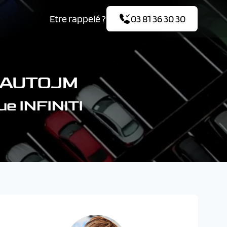
Etre rappelé ?
03 81 36 30 30
R AUTOJM
ue INFINITI