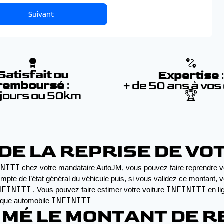
Suivant
Satisfait ou
Expertise
remboursé
:
+ de 50 ans à vos
 jours ou 50km
🏆
E LA REPRISE DE VOTR
INITI
chez votre mandataire AutoJM, vous pouvez faire reprendre vo
mpte de l’état général du véhicule puis, si vous validez ce montant, 
NFINITI
INFINITI
. Vous pouvez faire estimer votre voiture 
en li
INFINITI
rque automobile 
MÉ LE MONTANT DE R