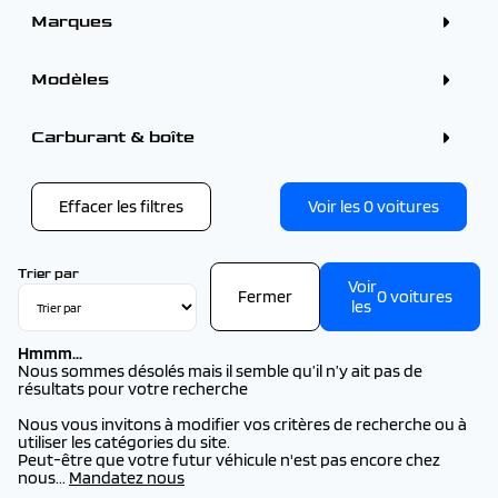
Marques
ALFA ROMEO (1)
BMW (2)
Modèles
CITROEN (4)
DS (1)
FIAT (1)
FORD
Carburant & boîte
FORD (1)
FORD KUGA (1)
KIA (2)
OMODA - JAECOO (1)
OPEL (1)
Effacer les filtres
Voir les
0
voitures
PEUGEOT (12)
SEAT (1)
VOLVO (1)
Trier par
Voir
Fermer
0
voitures
les
Hmmm...
Nous sommes désolés mais il semble qu’il n’y ait pas de
résultats pour votre recherche
Nous vous invitons à modifier vos critères de recherche ou à
utiliser les catégories du site.
Peut-être que votre futur véhicule n'est pas encore chez
nous...
Mandatez nous