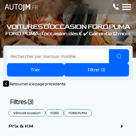
VOITURES D'OCCASION FORD PUMA
FORD PUMA d'occasion dès € ✔️ Garantie 12 mois
Trier
Filtrer (
3
)
Retourner à la page précédente
Filtres (
3
)
Véhicule occasion
FORD
FORD PUMA
Prix & KM