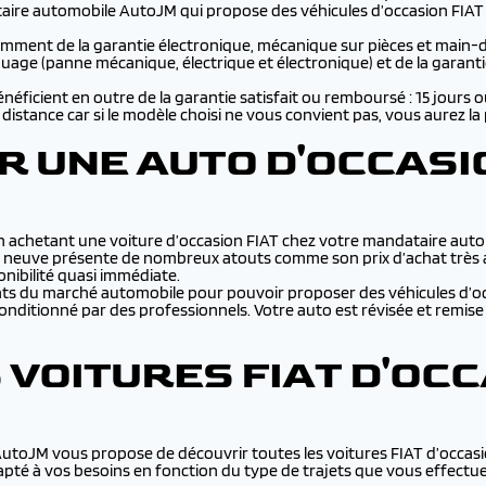
re automobile AutoJM qui propose des véhicules d’occasion FIAT av
otamment de la garantie électronique, mécanique sur pièces et main-d
quage (panne mécanique, électrique et électronique) et de la garan
éficient en outre de la garantie satisfait ou remboursé : 15 jours 
distance car si le modèle choisi ne vous convient pas, vous aurez la p
 UNE AUTO D'OCCASIO
 en achetant une voiture d’occasion FIAT chez votre mandataire aut
re neuve présente de nombreux atouts comme son prix d’achat très 
ponibilité quasi immédiate.
ants du marché automobile pour pouvoir proposer des véhicules d’oc
onditionné par des professionnels. Votre auto est révisée et remise
 VOITURES FIAT D'OC
, AutoJM vous propose de découvrir toutes les voitures FIAT d’occas
pté à vos besoins en fonction du type de trajets que vous effectuez