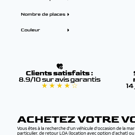
Boîtes
PEUGEOT (12)
Manuelle (1)
3 portes (1)
SEAT (1)
VOLVO (1)
Nombre de places
4 - 5 places (1)
Couleur
Couleur
Rouge (1)
Clients satisfaits :
8.9/10 sur avis garantis
★ ★ ★ ★ ☆
14
ACHETEZ VOTRE VO
Vous êtes à la recherche d'un véhicule d'occasion de la m
particulier, de retour LOA (location avec option d’achat) 