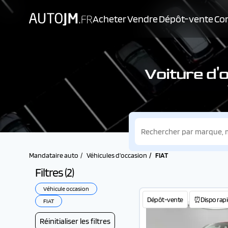
Acheter
Vendre
Dépôt-vente
Con
Voiture d'
Mandataire auto
Véhicules d'occasion
FIAT
Filtres (
2
)
Véhicule occasion
Dépôt-vente
⏰Dispo rapi
FIAT
Réinitialiser les filtres