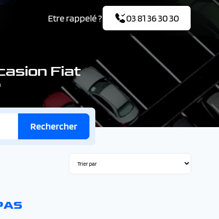
Etre rappelé ?
03 81 36 30 30
casion Fiat
m
Rechercher
PAS