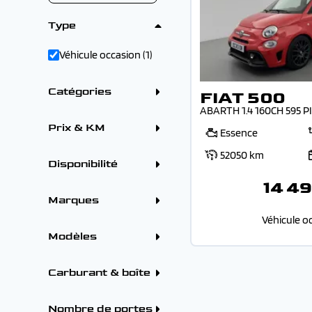
Type
Véhicule occasion (1)
Catégories
FIAT 500
ABARTH 1.4 160CH 595 P
Citadine (1)
Prix & KM
Essence
52050 km
Disponibilité
Sur parc (1)
14 49
Marques
Véhicule o
ALFA ROMEO (1)
BMW (2)
Modèles
CITROEN (4)
DS (1)
FIAT (1)
FIAT
Carburant & boîte
FORD (1)
FIAT 500 (1)
KIA (2)
Carburants
OMODA - JAECOO (1)
Essence (1)
Nombre de portes
OPEL (1)