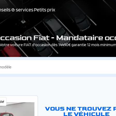
seils & services
Petits prix
occasion Fiat - Mandataire oc
Votre voiture FIAT d'occasion dès 14490€ garantie 12 mois minimu
de!
VOUS NE TROUVEZ 
LE VÉHICULE