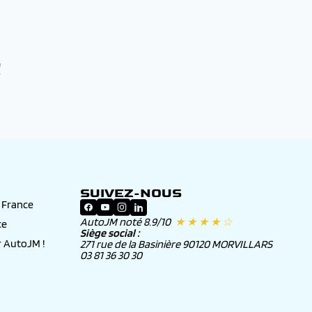
t
SUIVEZ-NOUS
n France
AutoJM noté 8.9/10
★ ★ ★ ★ ☆
ce
Siège social :
 AutoJM !
271 rue de la Basinière 90120 MORVILLARS
03 81 36 30 30