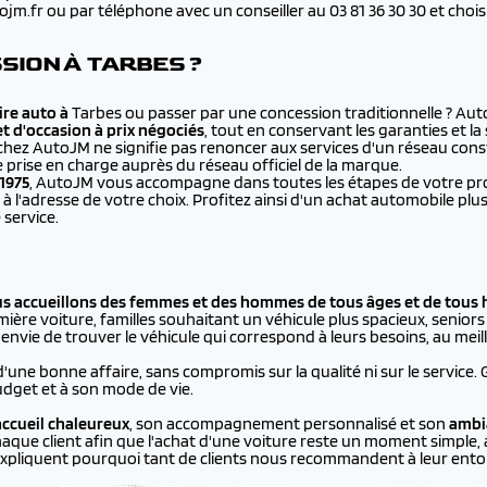
.fr ou par téléphone avec un conseiller au 03 81 36 30 30 et choisir 
SION À TARBES ?
re auto à
Tarbes ou passer par une concession traditionnelle ? Au
et d'occasion à prix négociés
, tout en conservant les garanties et l
chez AutoJM ne signifie pas renoncer aux services d'un réseau cons
e prise en charge auprès du réseau officiel de la marque.
1975
, AutoJM vous accompagne dans toutes les étapes de votre proje
à l'adresse de votre choix. Profitez ainsi d'un achat automobile 
 service.
us accueillons des femmes et des hommes de tous âges et de tous 
ière voiture, familles souhaitant un véhicule plus spacieux, seniors p
vie de trouver le véhicule qui correspond à leurs besoins, au meill
d'une bonne affaire, sans compromis sur la qualité ni sur le service.
dget et à son mode de vie.
ccueil chaleureux
, son accompagnement personnalisé et son
ambi
aque client afin que l'achat d'une voiture reste un moment simple, 
xpliquent pourquoi tant de clients nous recommandent à leur ento