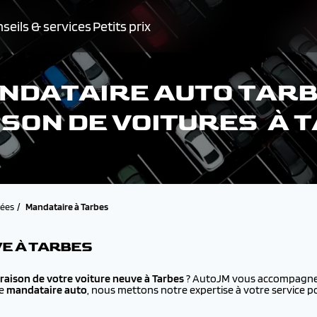
seils & services
Petits prix
NDATAIRE AUTO TARB
ISON DE VOITURES À 
ées
Mandataire à Tarbes
VE À TARBES
vraison de votre voiture neuve à
Tarbes
? AutoJM vous accompagne d
ue
mandataire auto
, nous mettons notre expertise à votre service p