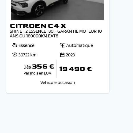
CITROEN C4 X
SHINE 1.2 ESSENCE 130 - GARANTIE MOTEUR 10
ANS OU 180000KM EAT8
Essence
Automatique
30722 km
2023
356 €
Dès
19 490 €
Par mois en LOA
Véhicule occasion