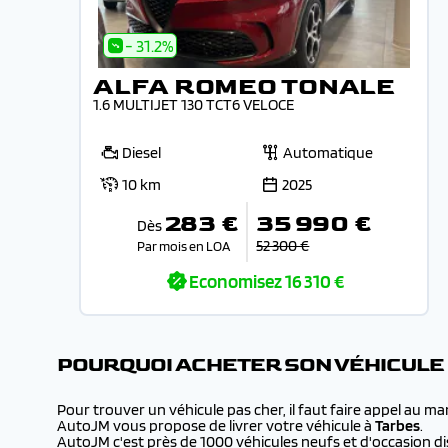
- 31.2%
ALFA ROMEO TONALE
1.6 MULTIJET 130 TCT6 VELOCE
Diesel
Automatique
10 km
2025
283 €
35 990 €
Dès
52 300 €
Par mois en LOA
Economisez
16 310 €
POURQUOI ACHETER SON VÉHICULE
Pour trouver un véhicule pas cher, il faut faire appel au m
AutoJM vous propose de livrer votre véhicule à
Tarbes
.
AutoJM c'est près de 1000 véhicules neufs et d'occasion dis