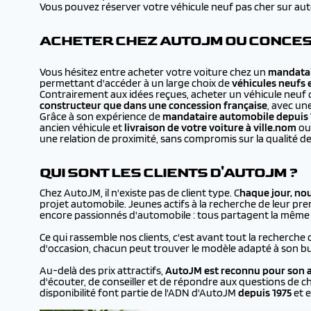
Vous pouvez réserver votre véhicule neuf pas cher sur autojm
ACHETER CHEZ AUTOJM OU CONCES
Vous hésitez entre acheter votre voiture chez un
mandatai
permettant d'accéder à un large choix de
véhicules neufs 
Contrairement aux idées reçues, acheter un véhicule neuf 
constructeur que dans une concession française
, avec un
Grâce à son expérience de
mandataire automobile depuis 
ancien véhicule et
livraison de votre voiture à
ville.nom
ou 
une relation de proximité, sans compromis sur la qualité de
QUI SONT LES CLIENTS D'AUTOJM ?
Chez AutoJM, il n'existe pas de client type. C
haque jour, no
projet automobile. Jeunes actifs à la recherche de leur prem
encore passionnés d'automobile : tous partagent la même en
Ce qui rassemble nos clients, c'est avant tout la recherche 
d'occasion, chacun peut trouver le modèle adapté à son bu
Au-delà des prix attractifs,
AutoJM est reconnu pour son a
d'écouter, de conseiller et de répondre aux questions de ch
disponibilité font partie de l'ADN d'AutoJM
depuis 1975
et e