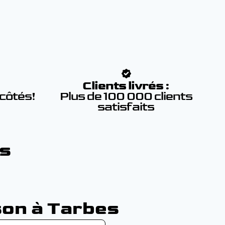
:
Clients livrés :
 côtés!
Plus de 100 000 clients
satisfaits
es
son à Tarbes