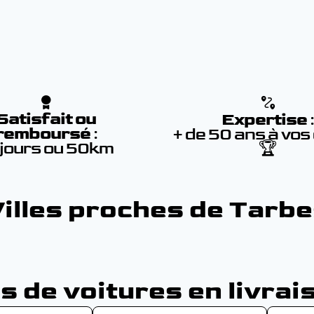
Satisfait ou
Expertise
remboursé
:
+ de 50 ans à vos
 jours ou 50km
🏆
illes proches de Tarb
 de voitures en livrai