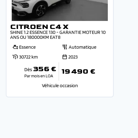
CITROEN C4 X
SHINE 1.2 ESSENCE 130 - GARANTIE MOTEUR 10
ANS OU 180000KM EAT8
Essence
Automatique
30722 km
2023
356 €
Dès
19 490 €
Par mois en LOA
Véhicule occasion