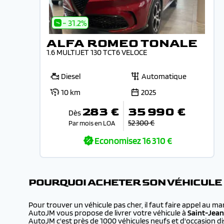
- 31.2%
ALFA ROMEO TONALE
1.6 MULTIJET 130 TCT6 VELOCE
Diesel
Automatique
10 km
2025
283 €
35 990 €
Dès
52 300 €
Par mois en LOA
Economisez
16 310 €
POURQUOI ACHETER SON VÉHICULE
Pour trouver un véhicule pas cher, il faut faire appel au m
AutoJM vous propose de livrer votre véhicule à
Saint-Jea
AutoJM c'est près de 1000 véhicules neufs et d'occasion dis