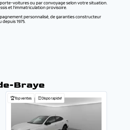
 porte-voitures ou par convoyage selon votre situation.
is et l'immatriculation provisoire.
ompagnement personnalisé, de garanties constructeur
u depuis 1975.
-de-Braye
🏆Top ventes
⏰Dispo rapide!