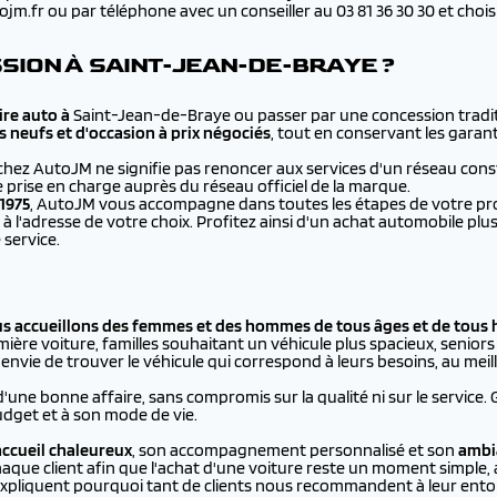
.fr ou par téléphone avec un conseiller au 03 81 36 30 30 et choisir 
SION À SAINT-JEAN-DE-BRAYE ?
re auto à
Saint-Jean-de-Braye ou passer par une concession tradit
s neufs et d'occasion à prix négociés
, tout en conservant les garant
chez AutoJM ne signifie pas renoncer aux services d'un réseau cons
e prise en charge auprès du réseau officiel de la marque.
1975
, AutoJM vous accompagne dans toutes les étapes de votre proje
à l'adresse de votre choix. Profitez ainsi d'un achat automobile 
 service.
us accueillons des femmes et des hommes de tous âges et de tous 
ière voiture, familles souhaitant un véhicule plus spacieux, seniors p
vie de trouver le véhicule qui correspond à leurs besoins, au meill
d'une bonne affaire, sans compromis sur la qualité ni sur le service.
dget et à son mode de vie.
ccueil chaleureux
, son accompagnement personnalisé et son
ambi
aque client afin que l'achat d'une voiture reste un moment simple, 
xpliquent pourquoi tant de clients nous recommandent à leur ento