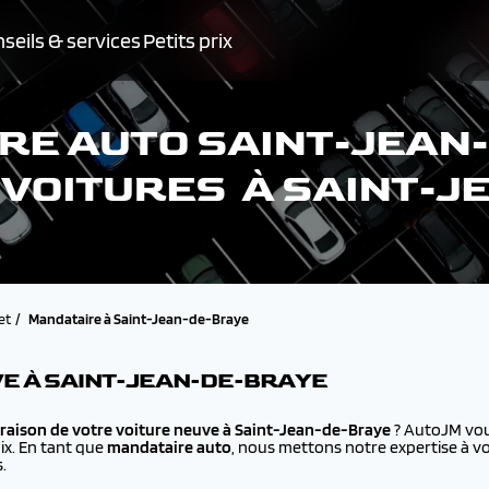
seils & services
Petits prix
E AUTO SAINT-JEAN
 VOITURES À SAINT-
et
Mandataire à Saint-Jean-de-Braye
VE À SAINT-JEAN-DE-BRAYE
vraison de votre voiture neuve à
Saint-Jean-de-Braye
? AutoJM vou
ix. En tant que
mandataire auto
, nous mettons notre expertise à vo
.