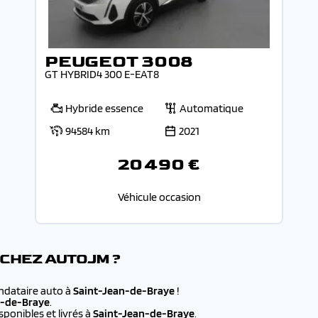
PEUGEOT 3008
GT HYBRID4 300 E-EAT8
Hybride essence
Automatique
94584 km
2021
20 490 €
Véhicule occasion
 CHEZ AUTOJM ?
andataire auto à
Saint-Jean-de-Braye
!
n-de-Braye
.
ponibles et livrés à
Saint-Jean-de-Braye
.