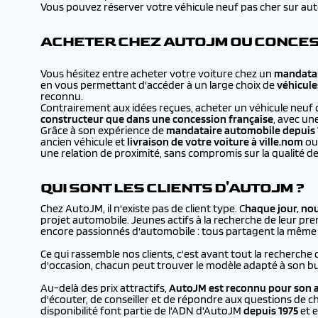
Vous pouvez réserver votre véhicule neuf pas cher sur autojm
ACHETER CHEZ AUTOJM OU CONCES
Vous hésitez entre acheter votre voiture chez un
mandatai
en vous permettant d'accéder à un large choix de
véhicule
reconnu.
Contrairement aux idées reçues, acheter un véhicule neuf 
constructeur que dans une concession française
, avec un
Grâce à son expérience de
mandataire automobile depuis 
ancien véhicule et
livraison de votre voiture à
ville.nom
ou 
une relation de proximité, sans compromis sur la qualité de
QUI SONT LES CLIENTS D'AUTOJM ?
Chez AutoJM, il n'existe pas de client type. C
haque jour, no
projet automobile. Jeunes actifs à la recherche de leur prem
encore passionnés d'automobile : tous partagent la même en
Ce qui rassemble nos clients, c'est avant tout la recherche 
d'occasion, chacun peut trouver le modèle adapté à son bu
Au-delà des prix attractifs,
AutoJM est reconnu pour son a
d'écouter, de conseiller et de répondre aux questions de ch
disponibilité font partie de l'ADN d'AutoJM
depuis 1975
et e