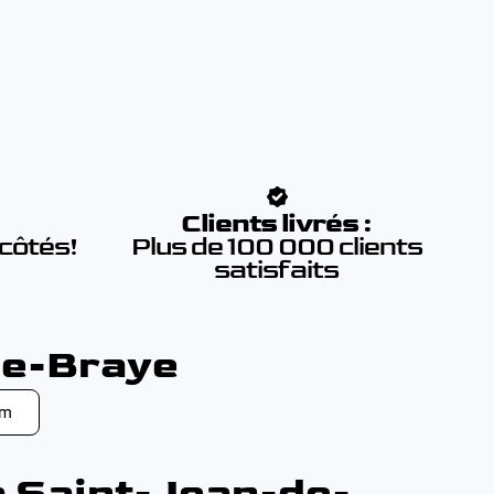
:
Clients livrés :
 côtés!
Plus de 100 000 clients
satisfaits
de-Braye
km
à Saint-Jean-de-