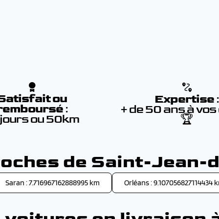
Satisfait ou
Expertise
remboursé
:
+ de 50 ans à vos
 jours ou 50km
🏆
proches de Saint-Jean-
Saran : 7.716967162888995 km
Orléans : 9.107056827114434 
voitures en livraison 