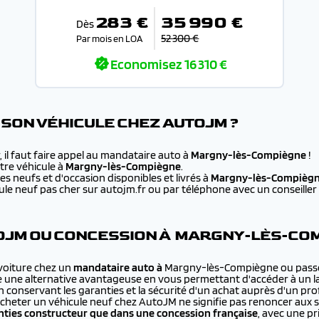
283 €
35 990 €
Dès
52 300 €
Par mois en LOA
Economisez
16 310 €
SON VÉHICULE CHEZ AUTOJM ?
 il faut faire appel au mandataire auto à
Margny-lès-Compiègne
!
re véhicule à
Margny-lès-Compiègne
.
s neufs et d'occasion disponibles et livrés à
Margny-lès-Compièg
e neuf pas cher sur autojm.fr ou par téléphone avec un conseiller au
OJM OU CONCESSION À MARGNY-LÈS-COM
 voiture chez un
mandataire auto à
Margny-lès-Compiègne ou passe
re une alternative avantageuse en vous permettant d'accéder à un l
en conservant les garanties et la sécurité d'un achat auprès d'un pr
cheter un véhicule neuf chez AutoJM ne signifie pas renoncer aux 
ties constructeur que dans une concession française
, avec une p