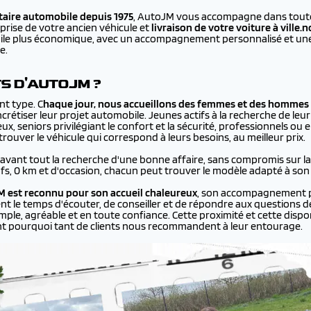
aire automobile depuis 1975
, AutoJM vous accompagne dans toutes
prise de votre ancien véhicule et
livraison de votre voiture à
ville.
bile plus économique, avec un accompagnement personnalisé et une 
e.
TS D'AUTOJM ?
nt type. C
haque jour, nous accueillons des femmes et des hommes 
rétiser leur projet automobile. Jeunes actifs à la recherche de leur
ux, seniors privilégiant le confort et la sécurité, professionnels ou
ouver le véhicule qui correspond à leurs besoins, au meilleur prix.
 avant tout la recherche d'une bonne affaire, sans compromis sur la q
ufs, 0 km et d'occasion, chacun peut trouver le modèle adapté à son
 est reconnu pour son accueil chaleureux
, son accompagnement p
ent le temps d'écouter, de conseiller et de répondre aux questions de
le, agréable et en toute confiance. Cette proximité et cette disponi
nt pourquoi tant de clients nous recommandent à leur entourage.