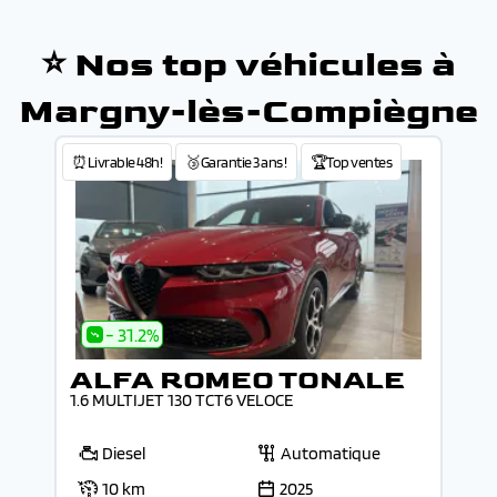
⭐ Nos top véhicules à
Margny-lès-Compiègne
⏰Livrable 48h!
🥉Garantie 3 ans !
🏆Top ventes
- 31.2%
ALFA ROMEO TONALE
1.6 MULTIJET 130 TCT6 VELOCE
Diesel
Automatique
10 km
2025