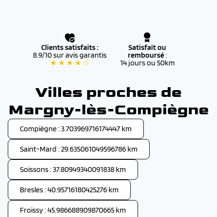
Clients satisfaits :
Satisfait ou
8.9/10 sur avis garantis
remboursé
:
★ ★ ★ ★ ☆
14 jours ou 50km
Villes proches de
Margny-lès-Compiègne
Compiègne : 3.703969716174447 km
Saint-Mard : 29.635061049596786 km
Soissons : 37.80949340091838 km
Bresles : 40.95716180425276 km
Froissy : 45.986688909870665 km