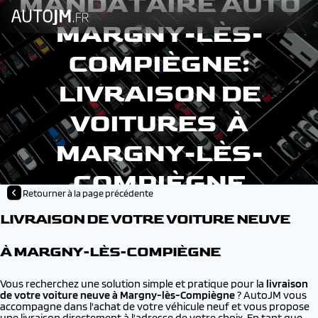
MANDATAIRE AUTO
MARGNY-LÈS-
COMPIÈGNE:
LIVRAISON DE
VOITURES À
MARGNY-LÈS-
COMPIÈGNE
Retourner à la page précédente
LIVRAISON DE VOTRE VOITURE NEUVE
À MARGNY-LÈS-COMPIÈGNE
Vous recherchez une solution simple et pratique pour la
livraison
de votre voiture neuve à
Margny-lès-Compiègne
? AutoJM vous
accompagne dans l'achat de votre véhicule neuf et vous propose
une livraison directement à l'adresse de votre choix. En tant que