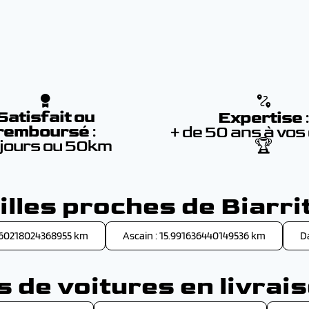
Satisfait ou
Expertise
remboursé
:
+ de 50 ans à vos
 jours ou 50km
🏆
illes proches de Biarri
860218024368955 km
Ascain : 15.991636440149536 km
D
de voitures en livrais