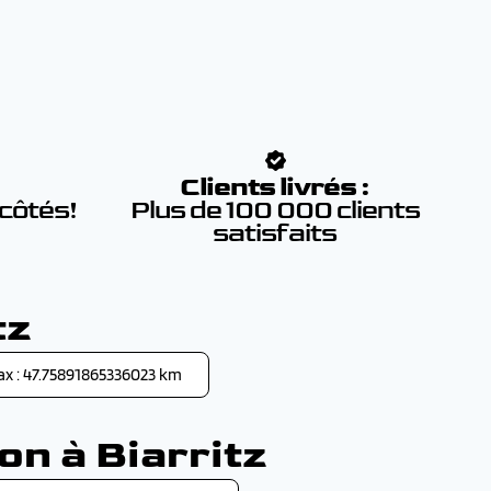
:
Clients livrés :
 côtés!
Plus de 100 000 clients
satisfaits
tz
ax : 47.75891865336023 km
on à Biarritz