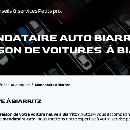
seils & services
Petits prix
DATAIRE AUTO BIARR
SON DE VOITURES À B
énées-Atlantiques
Mandataire à Biarritz
E À BIARRITZ
vraison de votre voiture neuve à
Biarritz
? AutoJM vous accompagne 
ue
mandataire auto
, nous mettons notre expertise à votre service p