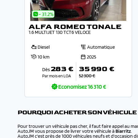
- 31.2%
ALFA ROMEO TONALE
1.6 MULTIJET 130 TCT6 VELOCE
Diesel
Automatique
10 km
2025
283 €
35 990 €
Dès
52 300 €
Par mois en LOA
Economisez
16 310 €
POURQUOI ACHETER SON VÉHICULE
Pour trouver un véhicule pas cher, il faut faire appel au m
AutoJM vous propose de livrer votre véhicule à
Biarritz
.
AutoJM c'est près de 1000 véhicules neufs et d'occasion dis