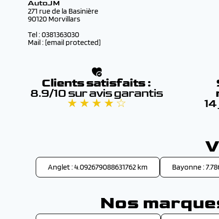
AutoJM
271 rue de la Basinière
90120 Morvillars
Tel : 0381363030
Mail :
[email protected]
Clients satisfaits :
8.9/10 sur avis garantis
★ ★ ★ ★ ☆
14
V
Anglet : 4.092679088631762 km
Bayonne : 7.7
Nos marques 