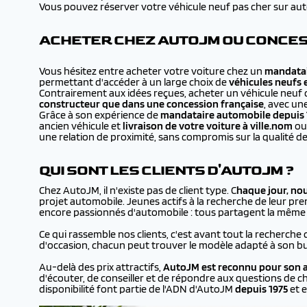
Vous pouvez réserver votre véhicule neuf pas cher sur autojm
ACHETER CHEZ AUTOJM OU CONCESS
Vous hésitez entre acheter votre voiture chez un
mandatai
permettant d'accéder à un large choix de
véhicules neufs 
Contrairement aux idées reçues, acheter un véhicule neuf 
constructeur que dans une concession française
, avec un
Grâce à son expérience de
mandataire automobile depuis 
ancien véhicule et
livraison de votre voiture à
ville.nom
ou 
une relation de proximité, sans compromis sur la qualité de
QUI SONT LES CLIENTS D'AUTOJM ?
Chez AutoJM, il n'existe pas de client type. C
haque jour, no
projet automobile. Jeunes actifs à la recherche de leur prem
encore passionnés d'automobile : tous partagent la même en
Ce qui rassemble nos clients, c'est avant tout la recherche 
d'occasion, chacun peut trouver le modèle adapté à son bu
Au-delà des prix attractifs,
AutoJM est reconnu pour son a
d'écouter, de conseiller et de répondre aux questions de ch
disponibilité font partie de l'ADN d'AutoJM
depuis 1975
et e