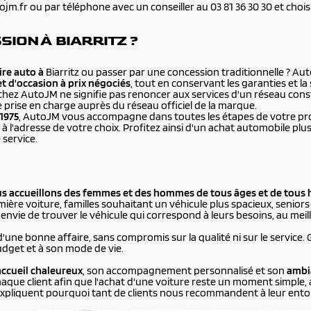
.fr ou par téléphone avec un conseiller au 03 81 36 30 30 et choisir 
ION À BIARRITZ ?
re auto à
Biarritz ou passer par une concession traditionnelle ? A
et d'occasion à prix négociés
, tout en conservant les garanties et l
chez AutoJM ne signifie pas renoncer aux services d'un réseau cons
e prise en charge auprès du réseau officiel de la marque.
1975
, AutoJM vous accompagne dans toutes les étapes de votre proje
à l'adresse de votre choix. Profitez ainsi d'un achat automobile 
 service.
us accueillons des femmes et des hommes de tous âges et de tous 
ière voiture, familles souhaitant un véhicule plus spacieux, seniors p
vie de trouver le véhicule qui correspond à leurs besoins, au meill
d'une bonne affaire, sans compromis sur la qualité ni sur le service.
dget et à son mode de vie.
ccueil chaleureux
, son accompagnement personnalisé et son
ambi
aque client afin que l'achat d'une voiture reste un moment simple, 
xpliquent pourquoi tant de clients nous recommandent à leur ento