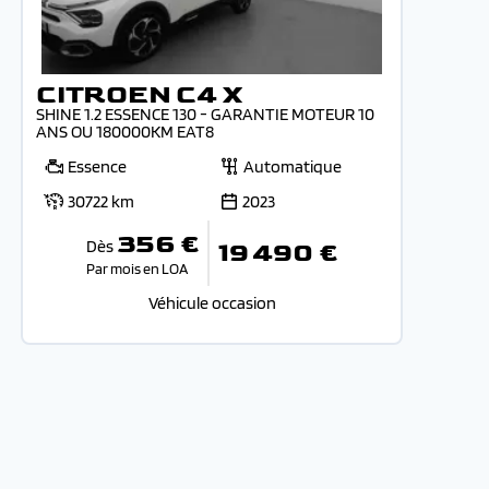
CITROEN C4 X
SHINE 1.2 ESSENCE 130 - GARANTIE MOTEUR 10
ANS OU 180000KM EAT8
Essence
Automatique
30722 km
2023
356 €
Dès
19 490 €
Par mois en LOA
Véhicule occasion