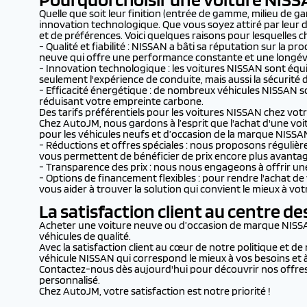
Quelle que soit leur finition (entrée de gamme, milieu de 
innovation technologique. Que vous soyez attiré par leur d
et de préférences. Voici quelques raisons pour lesquelles c
- Qualité et fiabilité : NISSAN a bâti sa réputation sur la 
neuve qui offre une performance constante et une longévi
- Innovation technologique : les voitures NISSAN sont équ
seulement l'expérience de conduite, mais aussi la sécurité 
- Efficacité énergétique : de nombreux véhicules NISSAN s
réduisant votre empreinte carbone.
Des tarifs préférentiels pour les voitures NISSAN chez vo
Chez AutoJM, nous gardons à l’esprit que l'achat d'une voi
pour les véhicules neufs et d’occasion de la marque NISSA
- Réductions et offres spéciales : nous proposons régulièr
vous permettent de bénéficier de prix encore plus avanta
- Transparence des prix : nous nous engageons à offrir une
- Options de financement flexibles : pour rendre l'achat de
vous aider à trouver la solution qui convient le mieux à vo
La satisfaction client au centre 
Acheter une voiture neuve ou d’occasion de marque NISSAN c
véhicules de qualité.
Avec la satisfaction client au cœur de notre politique et d
véhicule NISSAN qui correspond le mieux à vos besoins et 
Contactez-nous dès aujourd'hui pour découvrir nos offres 
personnalisé.
Chez AutoJM, votre satisfaction est notre priorité !