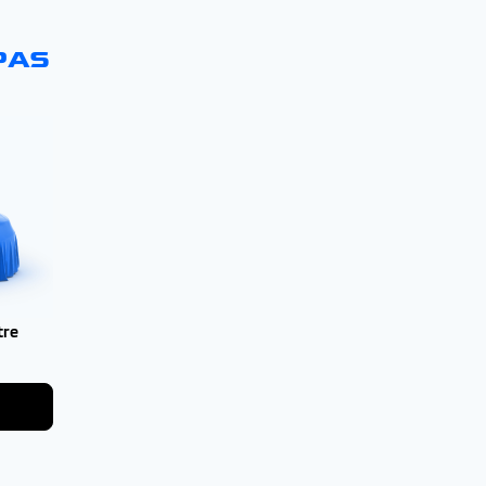
PAS
tre