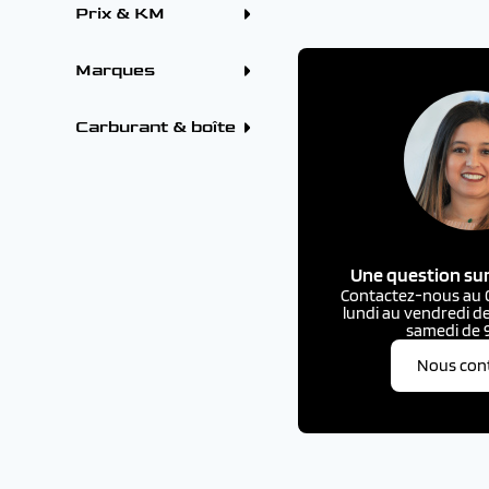
Prix & KM
Marques
ALFA ROMEO (7)
BMW (2)
Carburant & boîte
CITROEN (110)
DS (19)
FIAT (1)
FORD (30)
HYUNDAI (23)
KIA (2)
OMODA (1)
OMODA - JAECOO (1)
Une question sur
OPEL (1)
PEUGEOT (232)
Contactez-nous au 03
RENAULT (92)
lundi au vendredi de
SEAT (1)
samedi de 9
TOYOTA (3)
VOLKSWAGEN (2)
Nous con
VOLVO (1)