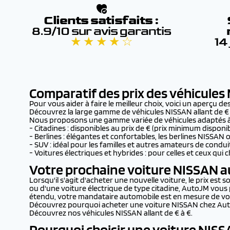
Clients satisfaits :
8.9/10 sur avis garantis
★ ★ ★ ★ ☆
14
Comparatif des prix des véhicules
Pour vous aider à faire le meilleur choix, voici un aperçu 
Découvrez la large gamme de véhicules NISSAN allant de € à
Nous proposons une gamme variée de véhicules adaptés à t
- Citadines : disponibles au prix de € (prix minimum dispo
- Berlines : élégantes et confortables, les berlines NISSAN
- SUV : idéal pour les familles et autres amateurs de condu
- Voitures électriques et hybrides : pour celles et ceux q
Votre prochaine voiture NISSAN au
Lorsqu'il s'agit d'acheter une nouvelle voiture, le prix es
ou d'une voiture électrique de type citadine, AutoJM vous 
étendu, votre mandataire automobile est en mesure de vous 
Découvrez pourquoi acheter une voiture NISSAN chez AutoJ
Découvrez nos véhicules NISSAN allant de € à €.
Pourquoi choisir une voiture NISSA