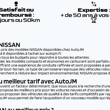
Satisfait ou
Expertise
remboursé
:
+ de 50 ans à vos
 jours ou 50km
🏆
 NISSAN
des prix des modèles NISSAN disponibles chez AutoJM.
 € disponibles à l’achat sur autojm.fr.
ous les budgets pour répondre à toutes les attentes :
nible), les modèles compacts et économes en carburant sont parfaits
 offrent une expérience de conduite raffinée et sont proposées à part
ite tout-terrain, ce type de carrosserie regroupe des véhicules robus
ui cherchent à réduire leur impact environnemental, NISSAN propose 
 meilleur tarif avec AutoJM
t souvent un facteur déterminant. Que vous soyez à la recherche d'un
propose les meilleurs prix pour les voitures neuves et d’occasion d
proposer des véhicules de qualité à des tarifs compétitifs par rap
M vous permet de faire l’acquisition d’un nouveau modèle qui rép
N au meilleur prix ?