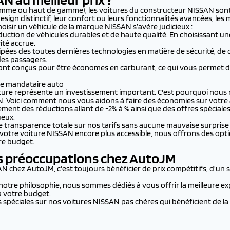
gamme ou haut de gamme), les voitures du constructeur NISSAN sont 
esign distinctif, leur confort ou leurs fonctionnalités avancées, 
hoisir un véhicule de la marque NISSAN s’avère judicieux :
production de véhicules durables et de haute qualité. En choisissant 
té accrue.
ipées des toutes dernières technologies en matière de sécurité, de 
des passagers.
ont conçus pour être économes en carburant, ce qui vous permet de
tre mandataire auto
ture représente un investissement important. C'est pourquoi nous n
N. Voici comment nous vous aidons à faire des économies sur votre 
ement des réductions allant de -2% à % ainsi que des offres spécia
geux.
 transparence totale sur nos tarifs sans aucune mauvaise surprise 
 votre voiture NISSAN encore plus accessible, nous offrons des opti
tre budget.
des préoccupations chez AutoJM
hez AutoJM, c'est toujours bénéficier de prix compétitifs, d'un se
e notre philosophie, nous sommes dédiés à vous offrir la meilleure e
à votre budget.
spéciales sur nos voitures NISSAN pas chères qui bénéficient de la