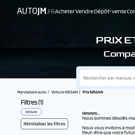
Acheter
Vendre
Dépôt-vente
Con
PRIX E
Compar
Mandataire auto
Voiture NISSAN
Prix NISSAN
Filtres (
1
)
NISSAN
Hmmm...
Nous sommes désolés mais i
Réinitialiser les filtres
Nous vous invitons à modifi
Peut-être que votre futur 