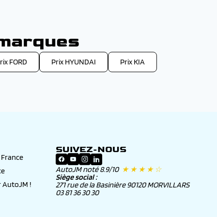
 marques
rix FORD
Prix HYUNDAI
Prix KIA
SUIVEZ-NOUS
n France
AutoJM noté 8.9/10
★ ★ ★ ★ ☆
ce
Siège social :
 AutoJM !
271 rue de la Basinière 90120 MORVILLARS
03 81 36 30 30