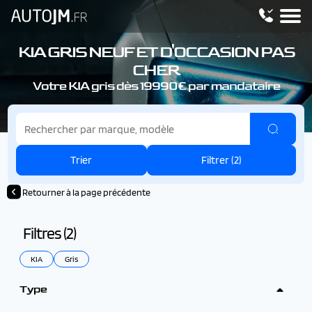
KIA GRIS NEUF ET D'OCCASION PAS
CHER
Votre KIA gris dès 19990€ par mandataire
Trier
Filtrer (
2
)
Retourner à la page précédente
Filtres (
2
)
KIA
Gris
Type