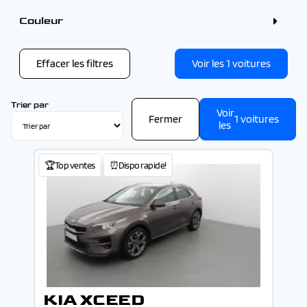
VOLKSWAGEN (1)
4 - 5 places (1)
VOLVO (1)
Couleur
Couleur
Blanc (1)
Gris (1)
Effacer les filtres
Voir les
1
voitures
Trier par
Voir
Fermer
1
voitures
les
🏆Top ventes
⏰Dispo rapide!
KIA XCEED