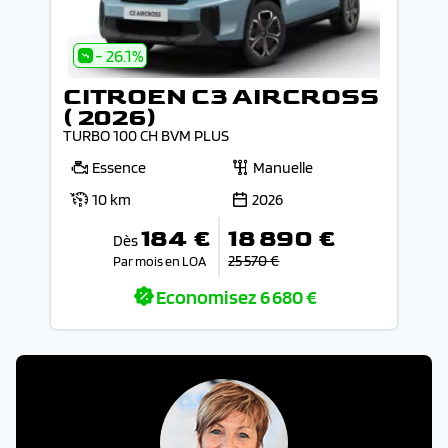
- 26.1%
CITROEN C3 AIRCROSS
( 2026)
TURBO 100 CH BVM PLUS
Essence
Manuelle
10 km
2026
184 €
18 890 €
Dès
25 570 €
Par mois en LOA
Economisez
6 680 €