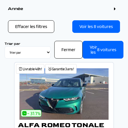
Couleur
Gris (58)
Année
Bleu (40)
Blanc (37)
Année
Noir (27)
Rouge (9)
Effacer les filtres
Voir les
8
voitures
Vert (8)
-
Trier par
Voir
Fermer
8
voitures
les
⏰Livrable 48h!
🥉Garantie 3 ans !
- 31.1%
ALFA ROMEO TONALE