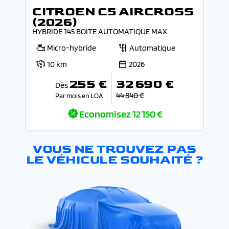
CITROEN C5 AIRCROSS
(2026)
HYBRIDE 145 BOITE AUTOMATIQUE MAX
Micro-hybride
Automatique
10 km
2026
255 €
32 690 €
Dès
44 840 €
Par mois en LOA
Economisez
12 150 €
VOUS NE TROUVEZ PAS
LE VÉHICULE SOUHAITÉ ?