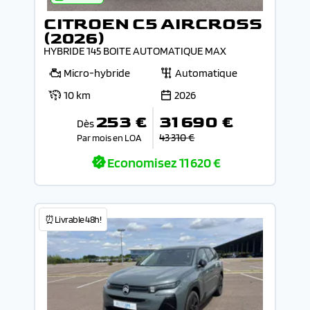
CITROEN C5 AIRCROSS
(2026)
HYBRIDE 145 BOITE AUTOMATIQUE MAX
Micro-hybride
Automatique
10 km
2026
253 €
31 690 €
Dès
43 310 €
Par mois en LOA
Economisez
11 620 €
⏰Livrable 48h!