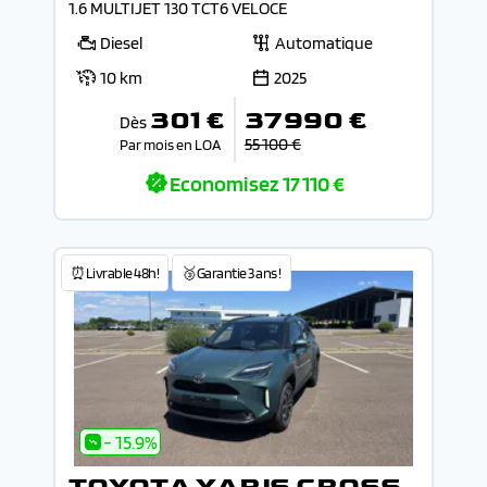
1.6 MULTIJET 130 TCT6 VELOCE
Diesel
Automatique
10 km
2025
301 €
37 990 €
Dès
55 100 €
Par mois en LOA
Economisez
17 110 €
⏰Livrable 48h!
🥉Garantie 3 ans !
- 15.9%
TOYOTA YARIS CROSS