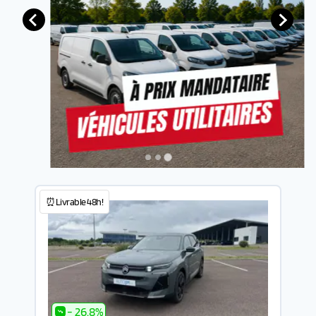
⏰Livrable 48h!
- 26.8%