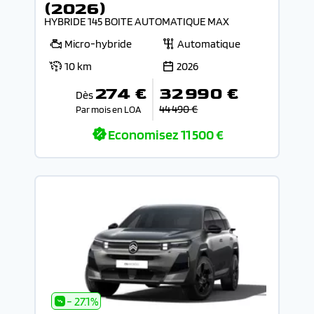
(2026)
HYBRIDE 145 BOITE AUTOMATIQUE MAX
Micro-hybride
Automatique
10 km
2026
274 €
32 990 €
Dès
44 490 €
Par mois en LOA
Economisez
11 500 €
- 27.1%