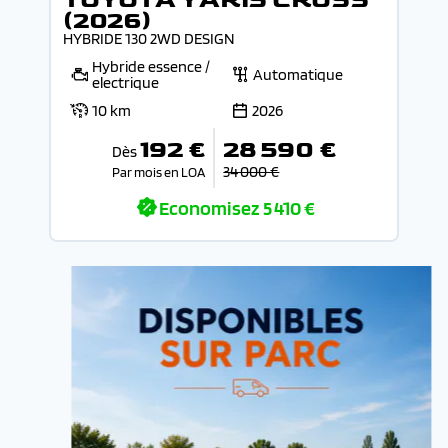
(2026)
HYBRIDE 130 2WD DESIGN
Hybride essence /
Automatique
electrique
10 km
2026
192 €
28 590 €
Dès
34 000 €
Par mois en LOA
Economisez
5 410 €