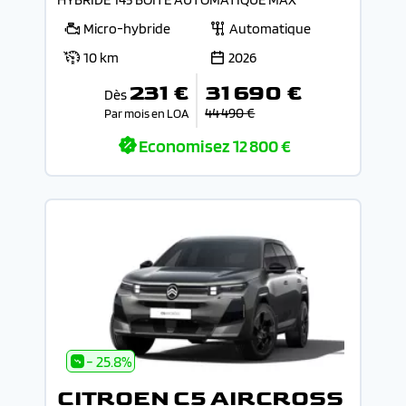
Micro-hybride
Automatique
10 km
2026
231 €
31 690 €
Dès
44 490 €
Par mois en LOA
Economisez
12 800 €
- 25.8%
CITROEN C5 AIRCROSS