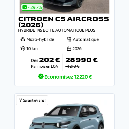
- 29.7%
CITROEN C5 AIRCROSS
(2026)
HYBRIDE 145 BOITE AUTOMATIQUE PLUS
Micro-hybride
Automatique
10 km
2026
202 €
28 990 €
Dès
41 210 €
Par mois en LOA
Economisez
12 220 €
🏅Garantie 4 ans !