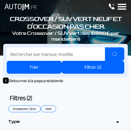
CROSSOVER / SUV VERT NEUF ET
D'OCCASION PAS CHER
Votre Crossover / SUV vert dès 18890€ par
mandataire
Trier
Filtrer (
2
)
Retourner à la page précédente
Filtres (
2
)
Crossover / SUV
Vert
Type