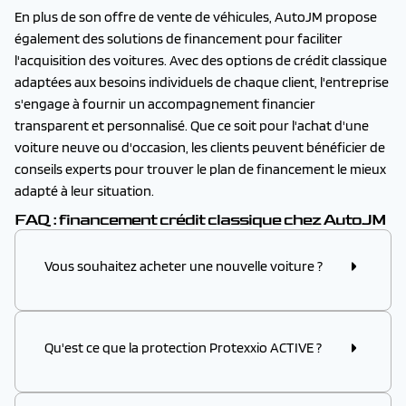
En plus de son offre de vente de véhicules, AutoJM propose
également des solutions de financement pour faciliter
l'acquisition des voitures. Avec des options de crédit classique
adaptées aux besoins individuels de chaque client, l'entreprise
s'engage à fournir un accompagnement financier
transparent et personnalisé. Que ce soit pour l'achat d'une
voiture neuve ou d'occasion, les clients peuvent bénéficier de
conseils experts pour trouver le plan de financement le mieux
adapté à leur situation.
FAQ : financement crédit classique chez AutoJM
Vous souhaitez acheter une nouvelle voiture ?
Nous pouvons trouver des solutions de
Qu'est ce que la protection Protexxio ACTIVE ?
financement auto jusqu'à 100% du prix du véhicule à
des conditions avantageuses (offres de prêt auto
au meilleur taux annuel effectif global en prenant en