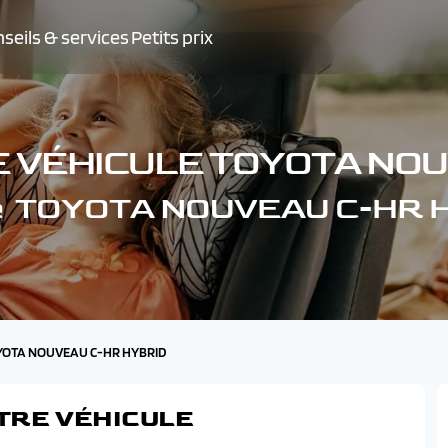
seils & services
Petits prix
E VÉHICULE TOYOTA NOU
tre TOYOTA NOUVEAU C-HR 
OYOTA NOUVEAU C-HR HYBRID
TRE VÉHICULE