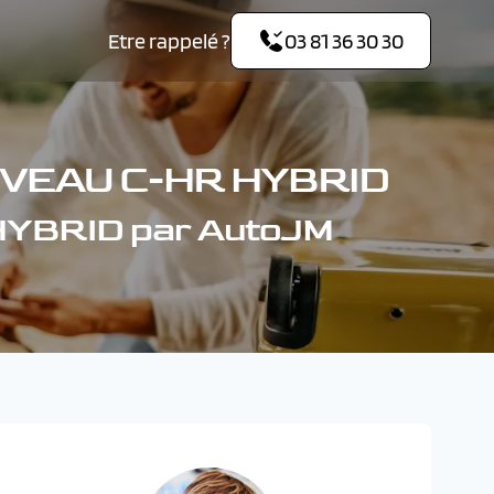
Etre rappelé ?
03 81 36 30 30
VEAU C-HR HYBRID
HYBRID par AutoJM