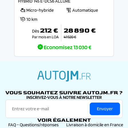
HYBRID 145 E-DCS6 ALLURE
Micro-hybride
Automatique
10 km
212 €
28 890 €
Dès
Par mois en LOA
41 920 €
Economisez
13 030 €
autojm.fr
VOUS SOUHAITEZ SUIVRE AUTOJM.FR ?
INSCRIVEZ-VOUS À NOTRE NEWSLETTER
Envoyer
VOIR ÉGALEMENT
FAQ - Questions/réponses
Livraison à domicile en France