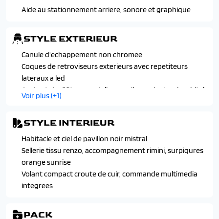
Aide au stationnement arriere, sonore et graphique
STYLE EXTERIEUR
Canule d'echappement non chromee
Coques de retroviseurs exterieurs avec repetiteurs
lateraux a led
Jantes toles 16" avec enjoliveurs silom gris et noir orbital
Voir plus (+1)
Passages de roues noir mat
STYLE INTERIEUR
Habitacle et ciel de pavillon noir mistral
Sellerie tissu renzo, accompagnement rimini, surpiqures
orange sunrise
Volant compact croute de cuir, commande multimedia
integrees
PACK