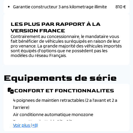
Garantie constructeur 3 ans kilometrage illimite
810 €
LES PLUS PAR RAPPORT À LA
VERSION FRANCE
Contrairement au concessionnaire, le mandataire vous
fait bénéficier de véhicules suréquipés en raison de leur
pro venance. La grande majorité des véhicules importés
sont équipés d'options que ne possèdent pas les
modèles du réseau Français.
Equipements de série
CONFORT ET FONCTIONNALITES
4 poignees de maintien retractables (2 a l'avant et 2 a
l'arriere)
Air conditionne automatique monozone
Banquette rabattable 1/3 - 2/3
Voir plus (+8)
Console basse avec frein de stationnement mecanique