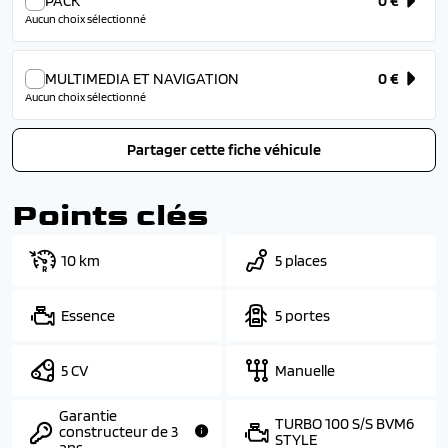
PACK
0 €
Aucun choix sélectionné
MULTIMEDIA ET NAVIGATION
0 €
Aucun choix sélectionné
Partager cette fiche véhicule
Points clés
10 km
5 places
Essence
5 portes
5 CV
Manuelle
Garantie
TURBO 100 S/S BVM6
constructeur de 3
STYLE
ans