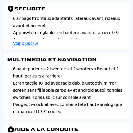
Direction assistee electrique
SECURITE
Eclairage interieur a ampoules : plafonnier avant a 3
spots ( 1 lampe et 2 liseuses)
6 airbags (frontaux adaptatifs, lateraux avant, rideaux
Leve-vitres avant et arriere electriques, sequentiels et
avant et arriere)
antipincement
Appuis-tete reglables en hauteur avant et arriere (x3)
Retroviseur interieur a reglage jour / nuit manuel
Avertisseur de temps de conduite
Voir plus (+6)
Retroviseurs exterieurs degivrants a reglage et
Detection de sous gonflage indirecte
rabattement electriques
Feux arriere a led avec doubles lignes horizontales
MULTIMEDIA ET NAVIGATION
Siege conducteur avec reglage manuel en hauteur
Fixations suivant norme isofix et top tether avec
Volant reglable en hauteur et profondeur
etiquettes de localisation aux portes laterales arriere
6 haut-parleurs (2 tweeters et 2 woofers a l'avant et 2
Programme de stabilite (esc) avec antipatinage des
haut-parleurs a l'arriere)
roues (asr), antiblocage des roues (abs), repartiteur
Ecran tactile 10" sd avec radio dab, bluetooth, mirror
electronique de freinage (ref), assistance au freinage
screen sans fil (apple carpplay et android auto), toggles
d'urgence (afu), controle dynamique de stabilite (cds) et
switches, 1 pris usb-c sur console avant
controle de stabilite de la remorque
Peugeot i-cockpit avec combine tete haute analogique
Projecteurs peugeot led technology avec feux diurnes a
et matrice tft 3,5’’ couleur
led 3 griffes
Verrouillage automatique de tous les ouvrants en
AIDE A LA CONDUITE
roulant