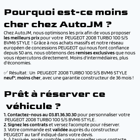
Pourquoi est-ce moins
cher chez AutoJM ?
Chez AutoJM, nous optimisons les prix afin de vous proposer
les meilleurs prix
pour votre PEUGEOT 2008 TURBO 100 S/S
BVM6 STYLE ! Grâce à nos achats massifs et notre réseau
européen de concessions PEUGEOT qui nous font confiance
depuis 50 ans, nous obtenons des
remises exclusives
que nous
vous répercutons directement. Moins d'intermédiaires, plus
d'économies.
✅ Résultat : Un PEUGEOT 2008 TURBO 100 S/S BVM6 STYLE
neuf*, moins cher
, avec une garantie constructeur de 36 mois !
Prêt à réserver ce
véhicule ?
1. Contactez-nous au 03.81.36.30.30
pour personnaliser votre
PEUGEOT 2008 TURBO 100 S/S BVM6 STYLE .
2. Signez les contrats
et versez l'acompte pour réserver.
3. Votre commande est
validée
auprès du constructeur
PEUGEOT au tarif indiqué dans votre devis.
4. À l'arrivée, après contrôle, votre conseiller vous contacte