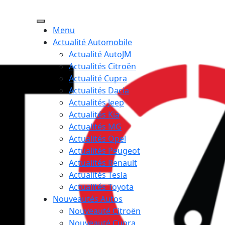
Menu
Actualité Automobile
Actualité AutoJM
Actualités Citroën
Actualité Cupra
Actualités Dacia
Actualités Jeep
Actualités Kia
Actualités MG
Actualités Opel
Actualités Peugeot
Actualités Renault
Actualités Tesla
Actualités Toyota
Nouveautés Autos
Nouveauté Citroën
Nouveauté Cupra