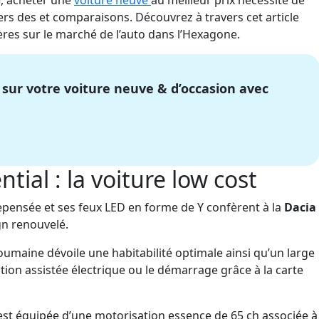
é,
achet
er un
e
voiture neuve
au meilleur prix
nécessite de
ers des et comparaisons
. D
écouvrez à travers cet article
ères sur le marché de l’auto dans l’Hexagone.
 sur votre voiture neuve & d’occasion avec
tial : la voiture low cost
repensée et ses feux LED en forme de Y confèrent à la
Dacia
n renouvelé.
roumaine dévoile une habitabilité optimale ainsi qu’un large
ion assistée électrique ou le démarrage grâce à la carte
e est équipée d’une motorisation essence de 65 ch associée à