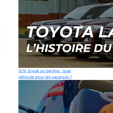
SUV, break ou berline : quel
véhicule pour les vacances ?