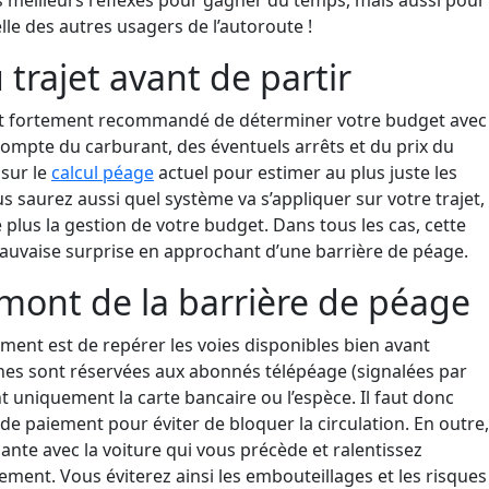
s meilleurs réflexes pour gagner du temps, mais aussi pour
lle des autres usagers de l’autoroute !
 trajet avant de partir
est fortement recommandé de déterminer votre budget avec
mpte du carburant, des éventuels arrêts et du prix du
 sur le
calcul péage
actuel pour estimer au plus juste les
ous saurez aussi quel système va s’appliquer sur votre trajet,
e plus la gestion de votre budget. Dans tous les cas, cette
mauvaise surprise en approchant d’une barrière de péage.
amont de la barrière de péage
ment est de repérer les voies disponibles bien avant
ines sont réservées aux abonnés télépéage (signalées par
nt uniquement la carte bancaire ou l’espèce. Il faut donc
de paiement pour éviter de bloquer la circulation. En outre,
ante avec la voiture qui vous précède et ralentissez
ent. Vous éviterez ainsi les embouteillages et les risques