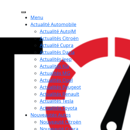
Menu
Actualité Automobile
Actualité AutoJM
Actualités Citroën
Actualité Cupra
Actualités Dacia
Actualités Jeep
Actualités Kia
Actualités MG
Actualités Opel
Actualités Peugeot
Actualités Renault
Actualités Tesla
Actualités Toyota
Nouveautés Autos
Nouveauté Citroën
Nouveauté Cupra