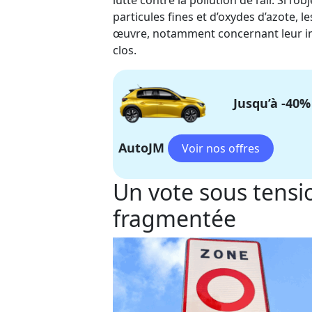
lutte contre la pollution de l’air. Si l’
particules fines et d’oxydes d’azote, 
œuvre, notamment concernant leur impa
clos.
Jusqu’à -40%
AutoJM
Un vote sous tensi
fragmentée