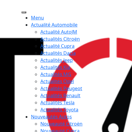
Menu
Actualité Automobile
Actualité AutoJM
Actualités Citroën
Actualité Cupra
Actualités Dacia
Actualités Jeep
Actualités Kia
Actualités MG
Actualités Opel
Actualités Peugeot
Actualités Renault
Actualités Tesla
Actualités Toyota
Nouveautés Autos
Nouveauté Citroën
Nouveauté Cupra