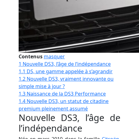
Contenus
masquer
1
Nouvelle DS3, l’âge de l’indépendance
1.1
DS, une gamme appelée à s’agrandir
1.2
Nouvelle DS3, vraiment innovante ou
simple mise à jour ?
1.3
Naissance de la DS3 Performance
1.4
Nouvelle DS3, un statut de citadine
premium pleinement assumé
Nouvelle DS3, l’âge de
l’indépendance